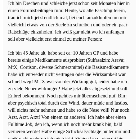
Ich bin Drechen und schleiche jetzt schon seit Monaten hier in
euren Forumsbeiträgen rum! Heute, wo alle Fasching feiern,
trau ich mich jetzt endlich mal, bei euch anzuklopfen um mir
vielleicht etwas von der Seele zu schreiben und oder ein paar
Ratschläge einzuholen! Ich weiß gar nicht wo ich anfangen
soll aber vielleicht erst einmal zu meiner Person:
Ich bin 45 Jahre alt, habe seit ca. 10 Jahren CP und habe
bereits einige Medikamente ausprobiert (Sulfasalzin; Arava;
MtX, Cortison, diverse Schmerzmittel) die Basismedikamente
habe ich entweder nicht vertragen oder die Wirksamkeit war
schnell weg! MTX war von der Wirkung gut, leider hatte ich
zu viele Nebenwirkungen! Habe jetzt alles abgesetzt und soll
Enbrel bekommen! Noch geht es mir überraschend gut! Bin
aber psychisch total durch den Wind, dauer müde und lustlos,
will nichts mehr nehmen und habe so die Nase voll! Nur noch
Arzt, Arzt, Arzt! Von einem zu anderen! Ich habe aber einen
Fulltime Job, den ich, wenn ich noch mehr krank bin, bald
verlieren werde! Habe einige Schicksalsschläge hinter mir und
weiß nicht mehr ob ich mich jetzt hängen lasse, pienzig bin