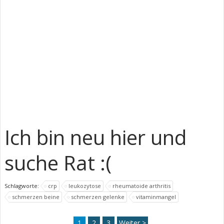
Ich bin neu hier und
suche Rat :(
Schlagworte:
crp
leukozytose
rheumatoide arthritis
schmerzen beine
schmerzen gelenke
vitaminmangel
1
2
3
Weiter >