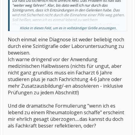
Da hast Du sicherlich nicht unrecht Resi. Das Problem ist halt das
"weiter weg fahren". Klar, bis dato weiß ich nur durch das
Szintigramm, dass ich Entzündungen in den Gelenken habe. Das
wird mit Sicherheit nicht durch die Einnahme einer Pille weg gehen.
Soll heißen, wenn ich es einmal lebend zu welchem
Rheumatologen auch immer geschafft habe, werd ich auf Dauer
Klicke in dieses Feld, um es in vollständiger Größe anzuzeigen.
gesehen ja wohl öfter da hin müssen, was in meinem Fall halt nicht
so einfach ist. Und um überhaupt die Indikation (oder auch nicht)
Noch einmal: eine Diagnose ist weder beliebig noch
benennen zu können, versuche ich ja schon, durch verschiedene
Untersuchungen Klarheit zu bekommen. Das Szintigramm war
durch eine Szintigrafie oder Laboruntersuchung zu
eine davon, jetzt muss ich meinen Hausarzt mal noch wegen dem
beweisen.
Blut überreden (auch wenn es keine 100%ige Aussagekraft hat)
und dann halt nochmal zum Orthopäden / Chirurgen
Ich warne dringend vor der Anwendung
medizinischen Halbwissens (nichts für ungut, aber
nicht ganz grundlos muss ein Facharzt 6 Jahre
studieren plus je nach Fachrichtung 4-6 Jahre oder
mehr Zusatzausbildung/-en absolvieren - inklusive
Prüfungen zu jedem Abschnitt!)
Und die dramatische Formulierung "wenn ich es
lebend zu einem Rheumatologen schaffe" erscheint
mir ehrlich gesagt überzogen.....das kannst du doch
als Fachkraft besser reflektieren, oder?