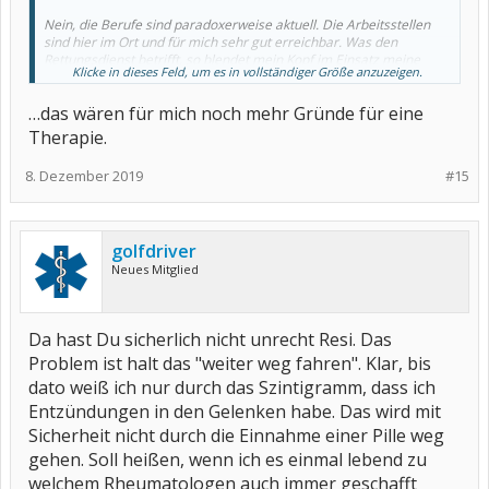
Nein, die Berufe sind paradoxerweise aktuell. Die Arbeitsstellen
sind hier im Ort und für mich sehr gut erreichbar. Was den
Rettungsdienst betrifft, so blendet mein Kopf im Einsatz meine
Klicke in dieses Feld, um es in vollständiger Größe anzuzeigen.
Angststörung aus und ich funktioniere. Das ist alles so
"merkwürdig"...
…das wären für mich noch mehr Gründe für eine
Therapie.
8. Dezember 2019
#15
golfdriver
Neues Mitglied
Da hast Du sicherlich nicht unrecht Resi. Das
Problem ist halt das "weiter weg fahren". Klar, bis
dato weiß ich nur durch das Szintigramm, dass ich
Entzündungen in den Gelenken habe. Das wird mit
Sicherheit nicht durch die Einnahme einer Pille weg
gehen. Soll heißen, wenn ich es einmal lebend zu
welchem Rheumatologen auch immer geschafft