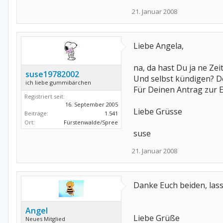
21. Januar 2008
Liebe Angela,
na, da hast Du ja ne Zeit
suse19782002
Und selbst kündigen? De
ich liebe gummibärchen
Für Deinen Antrag zur E
Registriert seit:
16. September 2005
Liebe Grüsse
Beiträge:
1.541
Ort:
Fürstenwalde/Spree
suse
21. Januar 2008
Danke Euch beiden, la
Angel
Liebe Grüße
Neues Mitglied