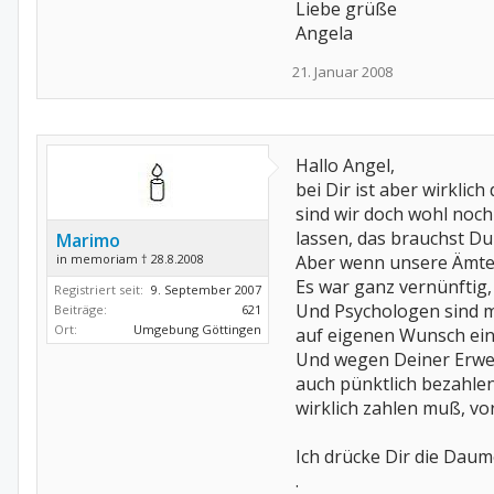
Liebe grüße
Angela
21. Januar 2008
Hallo Angel,
bei Dir ist aber wirklic
sind wir doch wohl noch 
lassen, das brauchst Du
Marimo
in memoriam † 28.8.2008
Aber wenn unsere Ämter
Es war ganz vernünftig
Registriert seit:
9. September 2007
Und Psychologen sind m
Beiträge:
621
Ort:
Umgebung Göttingen
auf eigenen Wunsch eine
Und wegen Deiner Erwer
auch pünktlich bezahlen
wirklich zahlen muß, vo
Ich drücke Dir die Daume
.