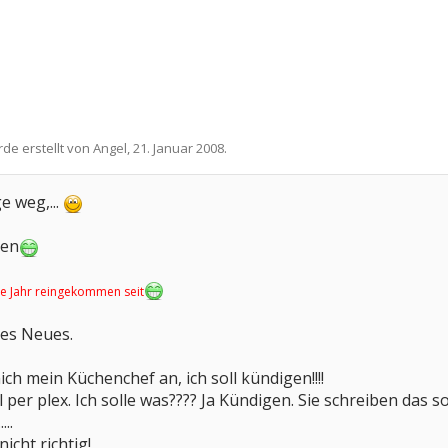
rde erstellt von
Angel
,
21. Januar 2008
.
ge weg,...
hen
eue Jahr reingekommen seit
ges Neues.
ch mein Küchenchef an, ich soll kündigen!!!!
 per plex. Ich solle was???? Ja Kündigen. Sie schreiben das 
...
icht richtig!