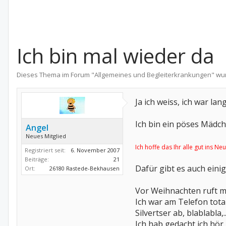
Ich bin mal wieder da
Dieses Thema im Forum "
Allgemeines und Begleiterkrankungen
" wu
Ja ich weiss, ich war lan
Ich bin ein pöses Mädc
Angel
Neues Mitglied
Ich hoffe das Ihr alle gut ins N
Registriert seit:
6. November 2007
Beiträge:
21
Dafür gibt es auch eini
Ort:
26180 Rastede-Bekhausen
Vor Weihnachten ruft mi
Ich war am Telefon total
Silvertser ab, blablabla,...
Ich hab gedacht ich hör n