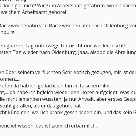
doch gar nicht! Wir zum Arbeitsamt gefahren, wo ich dachte d
u welchem Arbeitsamt gehöre!
Bad Zwischenahn von Bad Zwischen ahn nach Oldenburg vo
enburg.
 Den ganzen Tag unterwegs für nischt und wieder nischt!
sten Tag wieder nach Oldenburg. Jaaa, alsooo die Abteilun
en über seinem verfluchten Schriebtisch gezugen, mir ist der
nen,.......
ufen da hab ich gedacht ich bin im falschen Film.
at,.....da habe ich bgleich wieder den Hörer aufgelegt. Was n
e nicht jemanden wüssten, ja nur Anwalt, aber erstes Gespr
Stuhl gefallen, als er das gehört hat.
icht kündigen, weil ich krank geschrieben bin, und das kein
nchef wissen, das ist ziemlich erbärmlich,.....