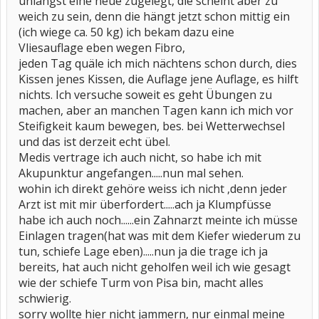
unlängst eine neue zugelegt, die scheint aber zu
weich zu sein, denn die hängt jetzt schon mittig ein
(ich wiege ca. 50 kg) ich bekam dazu eine
Vliesauflage eben wegen Fibro,
jeden Tag quäle ich mich nächtens schon durch, dies
Kissen jenes Kissen, die Auflage jene Auflage, es hilft
nichts. Ich versuche soweit es geht Übungen zu
machen, aber an manchen Tagen kann ich mich vor
Steifigkeit kaum bewegen, bes. bei Wetterwechsel
und das ist derzeit echt übel.
Medis vertrage ich auch nicht, so habe ich mit
Akupunktur angefangen.....nun mal sehen.
wohin ich direkt gehöre weiss ich nicht ,denn jeder
Arzt ist mit mir überfordert.....ach ja Klumpfüsse
habe ich auch noch......ein Zahnarzt meinte ich müsse
Einlagen tragen(hat was mit dem Kiefer wiederum zu
tun, schiefe Lage eben).....nun ja die trage ich ja
bereits, hat auch nicht geholfen weil ich wie gesagt
wie der schiefe Turm von Pisa bin, macht alles
schwierig.
sorry wollte hier nicht jammern, nur einmal meine