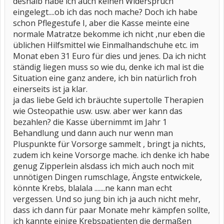
deshalb habe ich auch keinen Widerspruch
eingelegt....ob ich das noch mache? Doch ich habe
schon Pflegestufe I, aber die Kasse meinte eine
normale Matratze bekomme ich nicht ,nur eben die
üblichen Hilfsmittel wie Einmalhandschuhe etc. im
Monat eben 31 Euro für dies und jenes. Da ich nicht
ständig liegen muss so wie du, denke ich mal ist die
Situation eine ganz andere, ich bin natürlich froh
einerseits ist ja klar.
ja das liebe Geld ich bräuchte supertolle Therapien
wie Osteopathie usw. usw. aber wer kann das
bezahlen? die Kasse übernimmt im Jahr 1
Behandlung und dann auch nur wenn man
Pluspunkte für Vorsorge sammelt , bringt ja nichts,
zudem ich keine Vorsorge mache. ich denke ich habe
genug Zipperlein alsdass ich mich auch noch mit
unnötigen Dingen rumschlage, Ängste entwickele,
könnte Krebs, blalala .......ne kann man echt
vergessen. Und so jung bin ich ja auch nicht mehr,
dass ich dann für paar Monate mehr kämpfen sollte,
ich kannte einige Krebspatienten die dermaßen