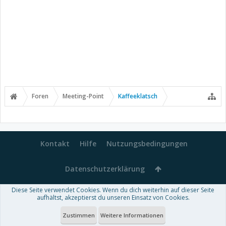
Foren
Meeting-Point
Kaffeeklatsch
Kontakt
Hilfe
Nutzungsbedingungen
Datenschutzerklärung
Diese Seite verwendet Cookies. Wenn du dich weiterhin auf dieser Seite
Forum software by XenForo™
aufhältst, akzeptierst du unseren Einsatz von Cookies.
-
Deutsch von xenDach
Some XenForo functionality crafted by
Audentio Design
.
Theme designed by
ThemeHouse
.
Zustimmen
Weitere Informationen