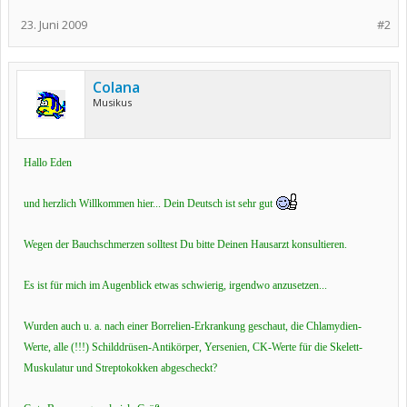
23. Juni 2009
#2
Colana
Musikus
Hallo Eden
und herzlich Willkommen hier... Dein Deutsch ist sehr gut
Wegen der Bauchschmerzen solltest Du bitte Deinen Hausarzt konsultieren.
Es ist für mich im Augenblick etwas schwierig, irgendwo anzusetzen...
Wurden auch u. a. nach einer Borrelien-Erkrankung geschaut, die Chlamydien-
Werte, alle (!!!) Schilddrüsen-Antikörper, Yersenien, CK-Werte für die Skelett-
Muskulatur und Streptokokken abgescheckt?