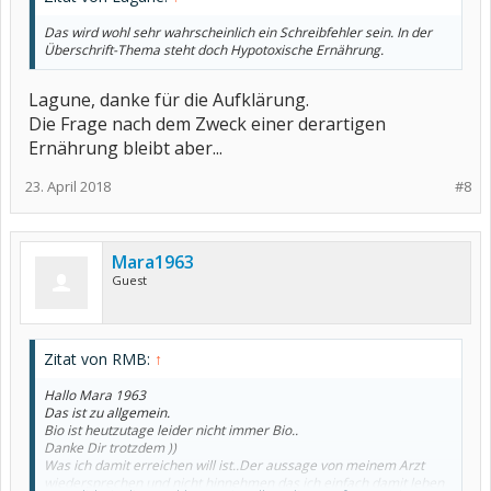
Das wird wohl sehr wahrscheinlich ein Schreibfehler sein. In der
Überschrift-Thema steht doch Hypotoxische Ernährung.
Lagune, danke für die Aufklärung.
Die Frage nach dem Zweck einer derartigen
Ernährung bleibt aber...
23. April 2018
#8
Mara1963
Guest
Zitat von RMB:
↑
Hallo Mara 1963
Das ist zu allgemein.
Bio ist heutzutage leider nicht immer Bio..
Danke Dir trotzdem ))
Was ich damit erreichen will ist..Der aussage von meinem Arzt
wiedersprechen und nicht hinnehmen das ich einfach damit leben