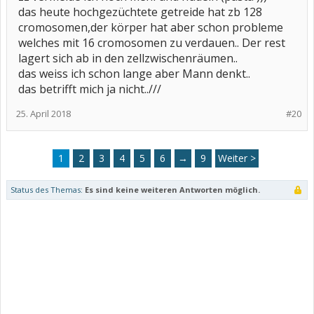
das heute hochgezüchtete getreide hat zb 128
cromosomen,der körper hat aber schon probleme
welches mit 16 cromosomen zu verdauen.. Der rest
lagert sich ab in den zellzwischenräumen..
das weiss ich schon lange aber Mann denkt..
das betrifft mich ja nicht..///
25. April 2018
#20
1
2
3
4
5
6
→
9
Weiter >
Status des Themas:
Es sind keine weiteren Antworten möglich.