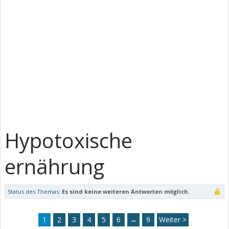
Hypotoxische
ernährung
Status des Themas:
Es sind keine weiteren Antworten möglich.
1
2
3
4
5
6
→
9
Weiter >