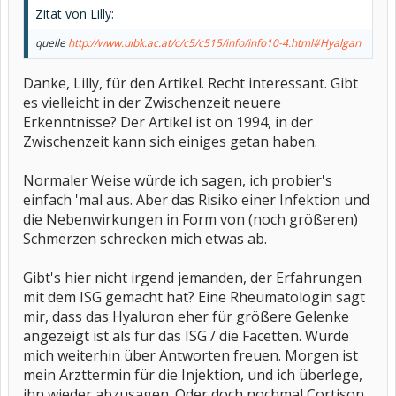
weitgehende Fehlen von Doppelblindstudien. Dabei sind nur
Zitat von Lilly:
Vergleiche von Hyaluronsäure mit Placebo bewertbar, da ein
Vergleich mit Substanzen fraglicher Wirkung, die inzwischen vom
quelle
http://www.uibk.ac.at/c/c5/c515/info/info10-4.html#Hyalgan
Markt genommen wurden (z.B. Peroxinorm, Arteparon) nichts
aussagen kann. Eine nur randomisierte aber nicht doppelblinde
Studie findet nach 4 Wochen 3 Parameter (z.B. Schmerz unter
Danke, Lilly, für den Artikel. Recht interessant. Gibt
Bewegung) positiv verändert, bei Schmerzen in Ruhe aber keinen
es vielleicht in der Zwischenzeit neuere
Unterschied zu Placebo (3), eine andere Doppelblindstudie gerade
Erkenntnisse? Der Artikel ist on 1994, in der
diesen Ruheschmerz signifikant verändert, dafür keinen Effekt bei
Schmerz unter Bewegung (4). Klar positive Daten wurden in einer
Zwischenzeit kann sich einiges getan haben.
italienischen Studie gesehen (Schmerzselbstbewertung und durch
den Arzt: 5) während eine englisch/japanische Studie allerdings bei
Normaler Weise würde ich sagen, ich probier's
einer kleinen Fallzahl keinen Unterschied zu Placebo fand (6). Eine
österreichische Studie ist leider nicht doppelblind durchgeführt (7).
einfach 'mal aus. Aber das Risiko einer Infektion und
Diese Studie wurde in größeren Zahlen in Vergleich mit Arteparon
die Nebenwirkungen in Form von (noch größeren)
geplant. Da dieses Präparat aber zurückgenommen wurde,
verblieb nur mehr eine relativ kleine Gruppe von 52 Patienten, die
Schmerzen schrecken mich etwas ab.
offensichtlich von 6 Zentren rekrutiert wurde. In einzelnen
Parametern wurden signifikante Unterschiede gefunden. All diese
Gibt's hier nicht irgend jemanden, der Erfahrungen
Studien leiden u.a. an kleinen Zahlen und mangelndem
Doppelblinddesign. Besondere Bedeutung kommt daher einer
mit dem ISG gemacht hat? Eine Rheumatologin sagt
größeren englischen Doppelblindstudie zu (gesamt 91 Patienten),
mir, dass das Hyaluron eher für größere Gelenke
die an einem(!) Zentrum untersucht wurden (8). In allen
angezeigt ist als für das ISG / die Facetten. Würde
untersuchten Parametern wurde nach 5 Wochen
kein
Unterschied zu Placebo gefunden
und die Autoren schließen
mich weiterhin über Antworten freuen. Morgen ist
daher,
daß Hyalgan keinen Vorteil gegen Placebo hat aber
mein Arzttermin für die Injektion, und ich überlege,
nebenwirkungsbelastet ist
und daher keinen Platz in der
Routine-Therapie der Osteoarthritis hat".
ihn wieder abzusagen. Oder doch nochmal Cortison