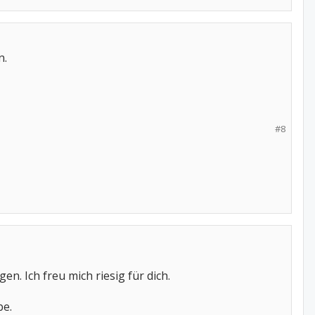
n.
#8
n. Ich freu mich riesig für dich.
be.