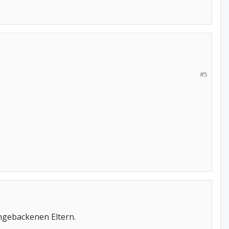
#5
chgebackenen Eltern.