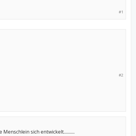
#1
#2
schlein sich entwickelt............