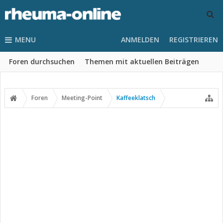
MENU
ANMELDEN
REGISTRIEREN
Foren durchsuchen
Themen mit aktuellen Beiträgen
Foren
Meeting-Point
Kaffeeklatsch