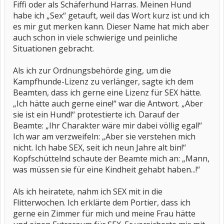
Fiffi oder als Schäferhund Harras. Meinen Hund
habe ich „Sex“ getauft, weil das Wort kurz ist und ich
es mir gut merken kann. Dieser Name hat mich aber
auch schon in viele schwierige und peinliche
Situationen gebracht.
Als ich zur Ordnungsbehörde ging, um die
Kampfhunde-Lizenz zu verlänger, sagte ich dem
Beamten, dass ich gerne eine Lizenz für SEX hätte.
„Ich hätte auch gerne eine!“ war die Antwort. „Aber
sie ist ein Hund!“ protestierte ich. Darauf der
Beamte: „Ihr Charakter wäre mir dabei völlig egal!“
Ich war am verzweifeln: „Aber sie verstehen mich
nicht. Ich habe SEX, seit ich neun Jahre alt bin!“
Kopfschüttelnd schaute der Beamte mich an: „Mann,
was müssen sie für eine Kindheit gehabt haben...!“
Als ich heiratete, nahm ich SEX mit in die
Flitterwochen. Ich erklärte dem Portier, dass ich
gerne ein Zimmer für mich und meine Frau hätte