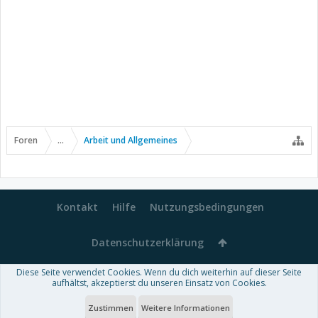
Foren
...
Arbeit und Allgemeines
Kontakt
Hilfe
Nutzungsbedingungen
Datenschutzerklärung
Diese Seite verwendet Cookies. Wenn du dich weiterhin auf dieser Seite
Forum software by XenForo™
aufhältst, akzeptierst du unseren Einsatz von Cookies.
-
Deutsch von xenDach
Some XenForo functionality crafted by
Audentio Design
.
Theme designed by
ThemeHouse
.
Zustimmen
Weitere Informationen