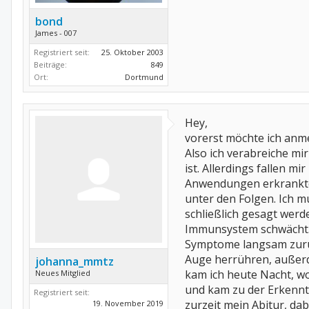
bond
James - 007
Registriert seit:
25. Oktober 2003
Beiträge:
849
Ort:
Dortmund
Hey,
vorerst möchte ich anme
Also ich verabreiche mi
ist. Allerdings fallen 
Anwendungen erkrankte i
unter den Folgen. Ich 
schließlich gesagt werd
Immunsystem schwächt. 
Symptome langsam zurück
Auge herrühren, außerde
johanna_mmtz
kam ich heute Nacht, wo
Neues Mitglied
und kam zu der Erkennt
Registriert seit:
zurzeit mein Abitur, dab
19. November 2019