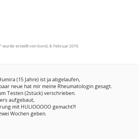
" wurde erstellt von
bond
,
8. Februar 2019
.
mira (15 Jahre) ist ja abgelaufen,
in paar neue hat mir meine Rheumatologin gesagt.
zum Testen (2stück) verschrieben.
ders aufgebaut,
hrung mit HULIOOOOO gemacht?!
 zwei Wochen geben.