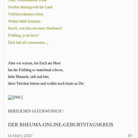
Süße, wohlbekannte Düfte
Streifen ahnungsvoll das Land
Veilchen träumen schon,
Wollen balde kommen
Horch, von fern ein leiser Harfenton!
Frühling, ja du bist's!
Dich hab ich vernommen. „
Aber wir wissen, bei Euch am Meer
hat der Frühling es manchmal schwer,
liebe Manuela, sieh mal hier,
diese Tierchen frieren und wollen noch heute zu Dir:
HERZLICHEN GLÜCKWUNSCH !
DER RHEUMA-ONLINE-GEBURTSTAGSKREIS
14. März 2007
#1