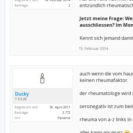
entzündlich rheumatisch
Beiträge:
2
Jetzt meine Frage: W
ausschliessen? Im Mom
Kennt sich jemand dami
15. Februar 2014
auch wenn die vom hausa
keinen rheumafaktor.
der rheumatologe wird 
Ducky
† 3.2.22
seronegativ ist zum beis
Registriert seit:
30. April 2011
Beiträge:
3.772
Ort:
Panama
rheuma von a-z links in d
alles kann nix muss