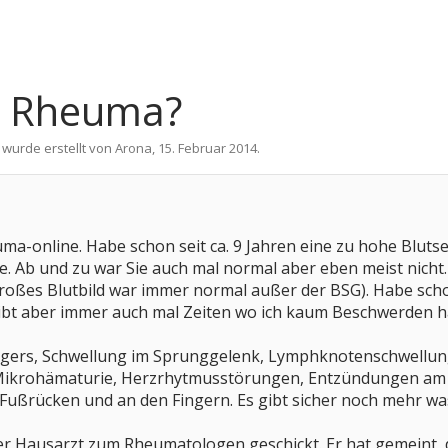
 - Rheuma?
 wurde erstellt von
Arona
,
15. Februar 2014
.
uma-online. Habe schon seit ca. 9 Jahren eine zu hohe Blutse
de. Ab und zu war Sie auch mal normal aber eben meist nich
oßes Blutbild war immer normal außer der BSG). Habe schon
bt aber immer auch mal Zeiten wo ich kaum Beschwerden ha
ngers, Schwellung im Sprunggelenk, Lymphknotenschwellun
ikrohämaturie, Herzrhytmusstörungen, Entzündungen am Da
rücken und an den Fingern. Es gibt sicher noch mehr was m
 der Hausarzt zum Rheumatologen geschickt. Er hat gemeint, d