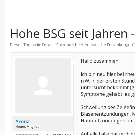
Hohe BSG seit Jahren
Dieses Thema im Forum "
Entzündliche rheumatische Erkrankungen
"
Hallo zusammen,
ich bin neu hier bei rhe
n.W. in der ersten Stun
untersucht bekommt (gr
Symptome gehabt, es gi
Schwellung des Zeigefi
Blasenentzündungen, M
Hautentzündungen am Fuß
Arona
Neues Mitglied
Auf alle Fälle hat mich
Registriert seit:
14. Februar 2014