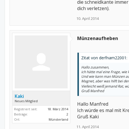
die schneidkante immer 
dich verletzen).
10. April 2014
Münzenaufheben
Zitat von derfnam22001:
Hallo zusammen,
ich hätte mal eine Frage, wi
Und wie kann man Münzen aufh
Magnet, aber was hilft bei de
Vielleicht weiß jemand Rat, 
Gruß Manfred
Kaki
Neues Mitglied
Hallo Manfred
Registriert seit:
18. März 2014
Ich würde es mal mit Kr
Beiträge:
2
Gruß Kaki
Ort:
Münsterland
11. April 2014