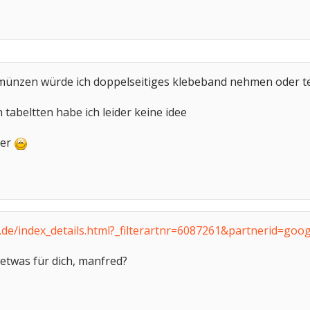
münzen würde ich doppelseitiges klebeband nehmen oder t
tabeltten habe ich leider keine idee
ier
s.de/index_details.html?_filterartnr=6087261&partnerid=g
 etwas für dich, manfred?