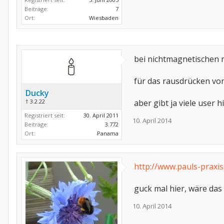
Beiträge:
7
Ort:
Wiesbaden
bei nichtmagnetischen 
für das rausdrücken von 
Ducky
† 3.2.22
aber gibt ja viele user h
Registriert seit:
30. April 2011
10. April 2014
Beiträge:
3.772
Ort:
Panama
http://www.pauls-praxi
guck mal hier, wäre das
10. April 2014