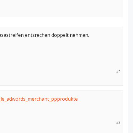
esastreifen entsrechen doppelt nehmen.
#2
oogle_adwords_merchant_ppprodukte
#3