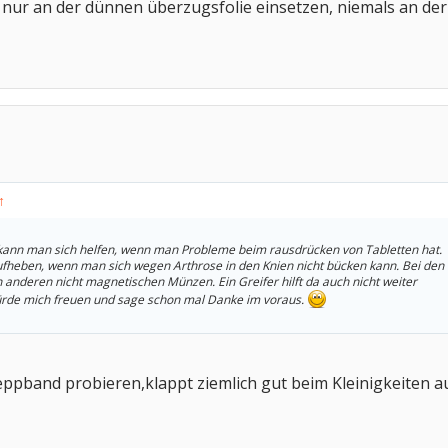
nur an der dünnen überzugsfolie einsetzen, niemals an der
↑
e kann man sich helfen, wenn man Probleme beim rausdrücken von Tabletten hat.
eben, wenn man sich wegen Arthrose in den Knien nicht bücken kann. Bei den 1 
n anderen nicht magnetischen Münzen. Ein Greifer hilft da auch nicht weiter
würde mich freuen und sage schon mal Danke im voraus.
eppband probieren,klappt ziemlich gut beim Kleinigkeiten a