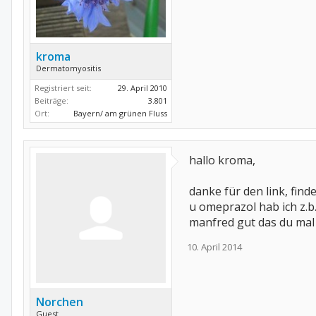
kroma
Dermatomyositis
Registriert seit:
29. April 2010
Beiträge:
3.801
Ort:
Bayern/ am grünen Fluss
hallo kroma,
danke für den link, find
u omeprazol hab ich z.b.
manfred gut das du mal
10. April 2014
Norchen
Guest