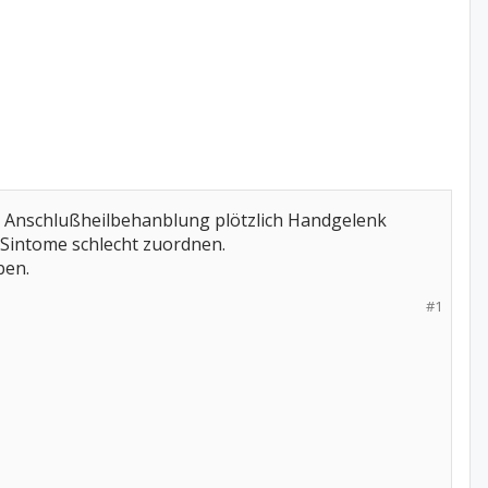
der Anschlußheilbehanblung plötzlich Handgelenk
 Sintome schlecht zuordnen.
ben.
#1