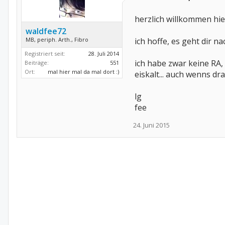
herzlich willkommen hie
waldfee72
MB, periph. Arth., Fibro
ich hoffe, es geht dir n
Registriert seit:
28. Juli 2014
ich habe zwar keine RA,
Beiträge:
551
Ort:
mal hier mal da mal dort :)
eiskalt... auch wenns dr
lg
fee
24. Juni 2015