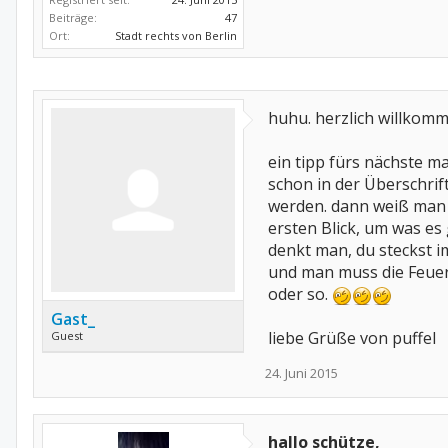
Beiträge:
47
Ort:
Stadt rechts von Berlin
huhu. herzlich willkom
ein tipp fürs nächste mal
schon in der Überschri
werden. dann weiß man 
ersten Blick, um was es 
denkt man, du steckst i
und man muss die Feuer
oder so.
Gast_
liebe Grüße von puffel
Guest
24. Juni 2015
hallo schütze,