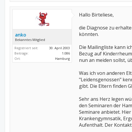
Hallo Birteliese,
die Diagnose zu erhalte
könnten.
anko
Bekanntes Mitglied
Die Mailingliste kann i
Registriert seit:
30. April 2003
Bezug auf Kinderrheuma 
Beiträge:
1.086
Ort:
Hamburg
nun an meiden sollst, ü
Was ich von anderen Elte
"Leidensgenossen" kenne
gibt. Die Eltern finden 
Sehr ans Herz legen wür
den Seminaren der Hamb
Seminare anbietet. Hie
Krankengymnsatik, Ergot
Aufenthalt. Der Kontakt