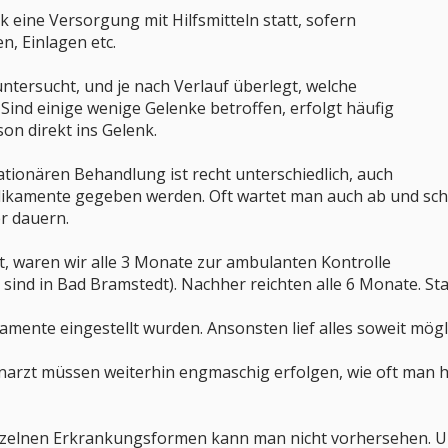
nik eine Versorgung mit Hilfsmitteln statt, sofern
en, Einlagen etc.
untersucht, und je nach Verlauf überlegt, welche
ind einige wenige Gelenke betroffen, erfolgt häufig
son direkt ins Gelenk.
ationären Behandlung ist recht unterschiedlich, auch
ikamente gegeben werden. Oft wartet man auch ab und scha
r dauern.
ist, waren wir alle 3 Monate zur ambulanten Kontrolle
sind in Bad Bramstedt). Nachher reichten alle 6 Monate. S
mente eingestellt wurden. Ansonsten lief alles soweit mögl
arzt müssen weiterhin engmaschig erfolgen, wie oft man 
inzelnen Erkrankungsformen kann man nicht vorhersehen. Un