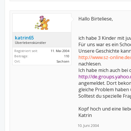
Hallo Birteliese,
katrin65
ich habe 3 Kinder mit juv
Überlebenskünstler
Für uns war es ein Scho
Unsere Geschichte kann
Registriert seit:
11. Mai 2004
Beiträge:
110
http://www.sz-online.de
Ort:
Sachsen
nachlesen.
Ich habe mich auch bei 
http://de.groups.yaho
angemeldet. Dort bekomm
gleiche Problem haben u
Solltest du spezielle F
Kopf hoch und eine li
Katrin
10. Juni 2004