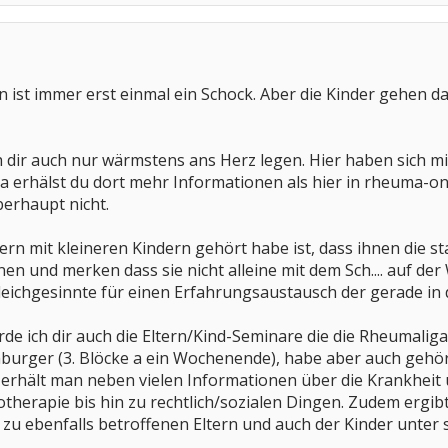
n ist immer erst einmal ein Schock. Aber die Kinder gehen d
ch dir auch nur wärmstens ans Herz legen. Hier haben sich mi
erhälst du dort mehr Informationen als hier in rheuma-onli
berhaupt nicht.
rn mit kleineren Kindern gehört habe ist, dass ihnen die st
n und merken dass sie nicht alleine mit dem Sch.... auf der
Gleichgesinnte für einen Erfahrungsaustausch der gerade in d
de ich dir auch die Eltern/Kind-Seminare die die Rheumaliga 
urger (3. Blöcke a ein Wochenende), habe aber auch gehör
r erhält man neben vielen Informationen über die Krankhe
herapie bis hin zu rechtlich/sozialen Dingen. Zudem ergibt 
 zu ebenfalls betroffenen Eltern und auch der Kinder unter s