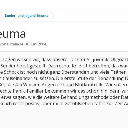
Kinder- und Jugendrheuma
heuma
t von
Birteliese
,
10. Juni 2004
.
agen wissen wir, dass unsere Tochter 5J. juvenile Oligoarthrit
 Sendenhorst gestellt. Das rechte Knie ist betroffen, das wa
e Schock ist noch nicht ganz überstanden und viele Tränen s
t auseinander zu setzen. Die erste Stufe der Behandlung fü
KG, alle 4-6 Wochen Augenarzt und Blutkontrolle. Wir solle
echte Panik. Familiär bekommen wir das schon hin, denn wir h
 etwa sagen, wie die weitere Behandlungsmethode oder Da
ich recht positiv, aber mein Gefühlsleben fährt zur Zeit A