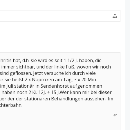
is hat, d.h. sie wird es seit 1 1/2 J. haben, die
r immer sichtbar, und der linke Fuß, wovon wir noch
ind geflossen. Jetzt versuche ich durch viele
r sie heißt 2 x Naproxen am Tag, 3 x 20 Min.
n im Juli stationär in Sendenhorst aufgenommen
aben noch 2 Ki. 12J. + 15 J.Wer kann mir bei dieser
uer der der stationären Behandlungen aussehen. Im
chterbahn.
#1