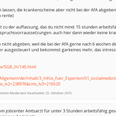
n lassen, die krankenscheine aber nicht bei der AfA abgeben,
 rente)
t zu der auffassung, das du nicht mind. 15 stunden arbeitsf
spruchsvorraussetzungen. auch hier dann wieder keine kr
nicht abgeben, weil die bei der AfA gerne nach 6 wochen d
er ausgesteuert und bekommst garkeines mehr, das intressi
ze/SGB_III/145.html
Allgemein/de/Inhalt/3_Infos_fuer_Experten/01_sozialmediz
cms_lv2=238976&cms_lv3=216520
 einem Moderator bearbeitet:
25. Oktober 2015
 jobcenter Amtsarzt für unter 3 Stunden arbeitsfähig gesc