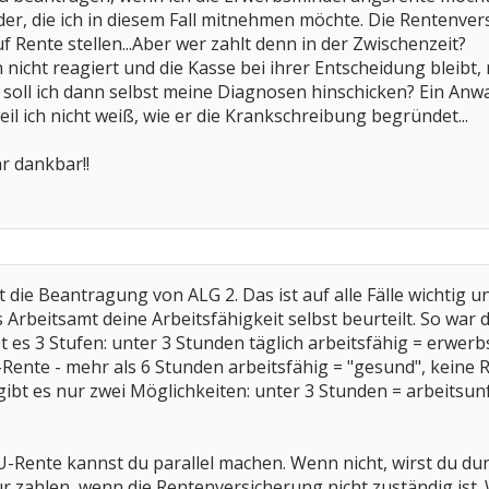
er, die ich in diesem Fall mitnehmen möchte. Die Rentenvers
 Rente stellen...Aber wer zahlt denn in der Zwischenzeit?
ch nicht reagiert und die Kasse bei ihrer Entscheidung bleib
soll ich dann selbst meine Diagnosen hinschicken? Ein Anwal
eil ich nicht weiß, wie er die Krankschreibung begründet...
r dankbar!!
die Beantragung von ALG 2. Das ist auf alle Fälle wichtig un
 Arbeitsamt deine Arbeitsfähigkeit selbst beurteilt. So war d
 es 3 Stufen: unter 3 Stunden täglich arbeitsfähig = erwerbs
-Rente - mehr als 6 Stunden arbeitsfähig = "gesund", keine 
gibt es nur zwei Möglichkeiten: unter 3 Stunden = arbeitsunf
-Rente kannst du parallel machen. Wenn nicht, wirst du dur
r zahlen, wenn die Rentenversicherung nicht zuständig ist