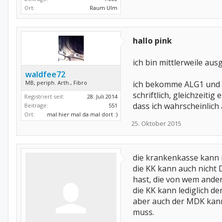
Ort:
Raum Ulm
hallo pink
ich bin mittlerweile aus
waldfee72
MB, periph. Arth., Fibro
ich bekomme ALG1 und wu
schriftlich, gleichzeiti
Registriert seit:
28. Juli 2014
dass ich wahrscheinlich 
Beiträge:
551
Ort:
mal hier mal da mal dort :)
25. Oktober 2015
die krankenkasse kann n
die KK kann auch nicht 
hast, die von wem ander
die KK kann lediglich 
aber auch der MDK kann
muss.