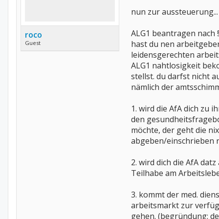
nun zur aussteuerung...
ALG1 beantragen nach §§
roco
hast du nen arbeitgeber
Guest
leidensgerechten arbeits
ALG1 nahtlosigkeit bek
stellst. du darfst nicht
nämlich der amtsschimme
1. wird die AfA dich zu 
den gesundheitsfragebo
möchte, der geht die nix
abgeben/einschrieben r
2. wird dich die AfA da
Teilhabe am Arbeitslebe
3. kommt der med. diens
arbeitsmarkt zur verfü
gehen. (begründung: dein