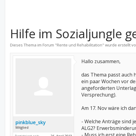
Hilfe im Sozialjungle g
Dieses Thema im Forum "
Rente und Rehabilitation
" wurde erstellt v
Hallo zusammen,
das Thema passt auch hi
ein paar Wochen vor der
angeforderten Unterlage
Versprechung).
Am 17. Nov wäre ich dan
- Welche Anträge sind j
pinkblue_sky
ALG2? Erwerbsminderu
Mitglied
- Muss ich erst eine R
Registriert seit:
26. April 2013