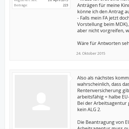
Anträgen für meine Kind
Beiträge:
223
könne ich den Antrag auf
- Falls mein FA jetzt do
Vorstellung beim MDK), 
aber nicht vorgreifen, w
Wäre für Antworten seh
24. Oktober 2015
Also als nächstes kommt 
wahrscheinlich, dass das
Rentenversicherung gibt
arbeitsfähig = halbe EU
Bei der Arbeitsagentur 
kein ALG 2.
Die Beantragung von EU
Arbeitsagentur muss nu