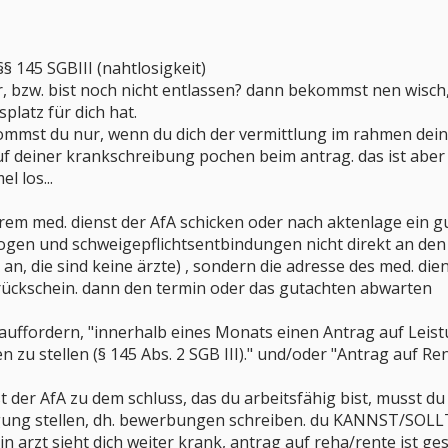
 145 SGBIII (nahtlosigkeit)
, bzw. bist noch nicht entlassen? dann bekommst nen wisch,
platz für dich hat.
ommst du nur, wenn du dich der vermittlung im rahmen dein
 auf deiner krankschreibung pochen beim antrag. das ist aber
l los...
ihrem med. dienst der AfA schicken oder nach aktenlage ein g
gen und schweigepflichtsentbindungen nicht direkt an den
 an, die sind keine ärzte) , sondern die adresse des med. di
ückschein. dann den termin oder das gutachten abwarten
tz auffordern, "innerhalb eines Monats einen Antrag auf Leis
n zu stellen (§ 145 Abs. 2 SGB III)." und/oder "Antrag auf 
t der AfA zu dem schluss, das du arbeitsfähig bist, musst 
gung stellen, dh. bewerbungen schreiben. du KANNST/SOLL
 arzt sieht dich weiter krank, antrag auf reha/rente ist gest