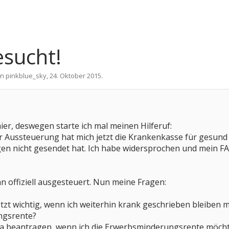
esucht!
on
pinkblue_sky
,
24. Oktober 2015
.
er, deswegen starte ich mal meinen Hilferuf:
 Aussteuerung hat mich jetzt die Krankenkasse für gesund e
n nicht gesendet hat. Ich habe widersprochen und mein FA wi
n offiziell ausgesteuert. Nun meine Fragen:
etzt wichtig, wenn ich weiterhin krank geschrieben bleiben 
ngsrente?
eha beantragen, wenn ich die Erwerbsminderungsrente möcht