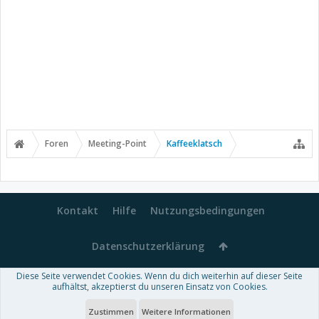
Foren
Meeting-Point
Kaffeeklatsch
Kontakt
Hilfe
Nutzungsbedingungen
Datenschutzerklärung
Diese Seite verwendet Cookies. Wenn du dich weiterhin auf dieser Seite
Forum software by XenForo™
aufhältst, akzeptierst du unseren Einsatz von Cookies.
-
Deutsch von xenDach
Some XenForo functionality crafted by
Audentio Design
.
Theme designed by
ThemeHouse
.
Zustimmen
Weitere Informationen