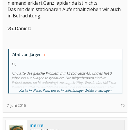
niemand erklärt.Ganz lapidar da ist nichts.
Das mit dem stationären Aufenthalt ziehen wir auch
in Betrachtung.
vG..Daniela
Zitat von Jürgen:
↑
Hi,
ich hatte das gleiche Problem mit 15 (bin jetzt 45) und es hat 3
Jahre bis zur Diagnose gedauert. Die bildgebenden sind im
Frühstadium nicht unbedingt aussagekräftig. Wurde das MRT mit
Kontrastmittel gemacht? Wie waren die Entzündungsparameter
Klicke in dieses Feld, um es in vollständiger Größe anzuzeigen.
(BSG und CRP)? Wo genau sind die Schmerzen- in der LWS oder im
Kreuzdarmbein Gelenk? Schau Dir mal
http://www.bechterew.de/?
id=1125
an. Das Menellsches Zeichen ist sehr aussagekräftig und
7. Juni 2016
#5
ziemlich schmerzhaft... Wurde es getestet? Ca. 8% der Deutschen
sind HLA- B27 positiv, aber nur max. 10% erkranken an MB- davon
haben wiederum 10% schwere Veräufe... Um den Weg zu
verkürzen könnte man auch einen stationären Klinikaufenthalt in
Erwägung ziehen, da dort alle Untersuchungen in kurzer ZEit
merre
durchgeführt werden können.