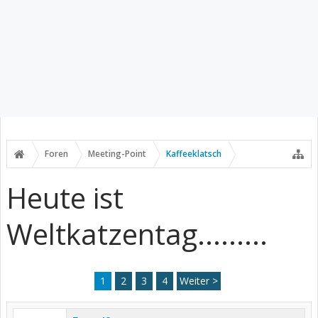
Foren
Meeting-Point
Kaffeeklatsch
Heute ist
Weltkatzentag.........
1
2
3
4
Weiter >