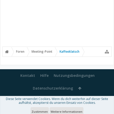
Foren
Meeting-Point
Kaffeeklatsch
Kontakt
Hilfe
Nutzungsbedingungen
Datenschutzerklärung
Diese Seite verwendet Cookies. Wenn du dich weiterhin auf dieser Seite
Forum software by XenForo™
-
Deutsch von xenDach
aufhältst, akzeptierst du unseren Einsatz von Cookies.
Some XenForo functionality crafted by
Audentio Design
.
Theme designed by
ThemeHouse
.
Zustimmen
Weitere Informationen