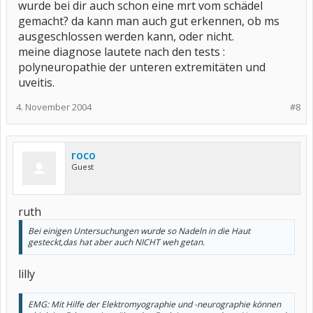
wurde bei dir auch schon eine mrt vom schädel
aber es gäbe auch dann noch möglichkeiten... darüber reden wir,
wenn die befunde da sind.
gemacht? da kann man auch gut erkennen, ob ms
ausgeschlossen werden kann, oder nicht.
naja, soweit für heute,
meine diagnose lautete nach den tests :
die conny
polyneuropathie der unteren extremitäten und
uveitis.
4. November 2004
#8
roco
Guest
ruth
Bei einigen Untersuchungen wurde so Nadeln in die Haut
gesteckt,das hat aber auch NICHT weh getan.
lilly
EMG: Mit Hilfe der Elektromyographie und -neurographie können