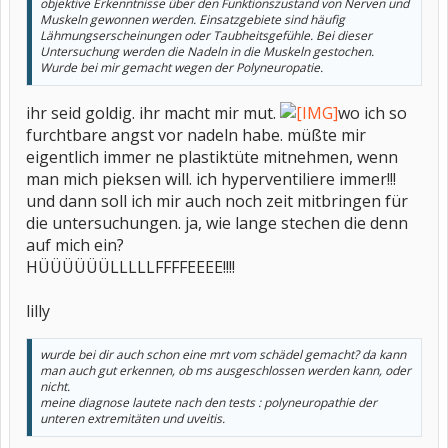
objektive Erkenntnisse über den Funktionszustand von Nerven und
Muskeln gewonnen werden. Einsatzgebiete sind häufig
Lähmungserscheinungen oder Taubheitsgefühle. Bei dieser
Untersuchung werden die Nadeln in die Muskeln gestochen.
Wurde bei mir gemacht wegen der Polyneuropatie.
ihr seid goldig. ihr macht mir mut.
wo ich so
furchtbare angst vor nadeln habe. müßte mir
eigentlich immer ne plastiktüte mitnehmen, wenn
man mich pieksen will. ich hyperventiliere immer!!!
und dann soll ich mir auch noch zeit mitbringen für
die untersuchungen. ja, wie lange stechen die denn
auf mich ein?
HÜÜÜÜÜÜLLLLLFFFFEEEE!!!!
lilly
wurde bei dir auch schon eine mrt vom schädel gemacht? da kann
man auch gut erkennen, ob ms ausgeschlossen werden kann, oder
nicht.
meine diagnose lautete nach den tests : polyneuropathie der
unteren extremitäten und uveitis.