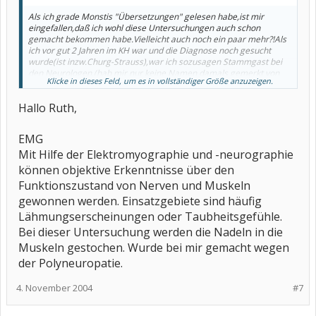
Als ich grade Monstis "Übersetzungen" gelesen habe,ist mir
eingefallen,daß ich wohl diese Untersuchungen auch schon
gemacht bekommen habe.Vielleicht auch noch ein paar mehr?!Als
ich vor gut 2 Jahren im KH war und die Diagnose noch gesucht
wurde(ist inzw.Churg-Strauss),war ich sozusagen Stammgast bei
den Neurologen.(hab mir nur keine Namen damals gemerkt von
Klicke in dieses Feld, um es in vollständiger Größe anzuzeigen.
den Untersuchungen).Was ich Dir nur sagen wollte:diese
Untersuchungen sind nicht schlimm,man muß nur bei manchen
Hallo Ruth,
etwas Geduld mitbringen,weil sie etwas dauern.Viele liebe Grüße
und alles Gute,Deine Ruth
PS.Bei einigen Untersuchungen wurde so Nadeln in die Haut
EMG
gesteckt,das hat aber auch NICHT weh getan.
Mit Hilfe der Elektromyographie und -neurographie
können objektive Erkenntnisse über den
Funktionszustand von Nerven und Muskeln
gewonnen werden. Einsatzgebiete sind häufig
Lähmungserscheinungen oder Taubheitsgefühle.
Bei dieser Untersuchung werden die Nadeln in die
Muskeln gestochen. Wurde bei mir gemacht wegen
der Polyneuropatie.
4. November 2004
#7