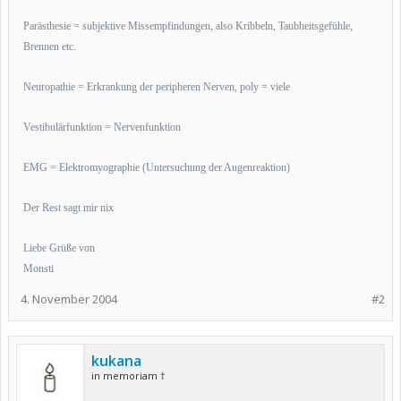
Parästhesie = subjektive Missempfindungen, also Kribbeln, Taubheitsgefühle,
Brennen etc.
Neuropathie = Erkrankung der peripheren Nerven, poly = viele
Vestibulärfunktion = Nervenfunktion
EMG = Elektromyographie (Untersuchung der Augenreaktion)
Der Rest sagt mir nix
Liebe Grüße von
Monsti
4. November 2004
#2
kukana
in memoriam †