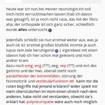
heute war ich nun bei meiner neurologin.ich soll
mich nicht verrücktmachen lassen (hab ich davon
was gesagt?), ist ja noch nicht raus, das mit der fibro.
aha, der orthopäde ist sich ganz sicher, schließlich
wurde
alles
untersucht.
jedenfalls schließt sie nun erstmal weiter aus, was ja
auch ok ist. erstmal großes blutbild, könnte ja auch
lupus sein (wie beruhigend
). irgendwas mit eisen
(davon hab ich hier schon mal gelesen) und noch
andrer kram.
dazu noch
emg, eng
(???), eeg,
vep
(???) und mrt des
gehirns und der hws. überall steht noch:
parästhesien der extremitäten
, störung der
feinmotorik und
vestibulärfunktion dd
.
kann mir die
roten
begriffe mal jemand erklären? leider spielt mir
mein oberstübchen im mom einen streich nach dem
anderen, habe nicht viel verstanden, obwohl sie´s
erklärt hat.
polyneuropatie
wäre auch noch möglich.