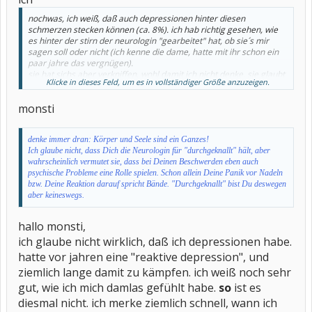
nochwas, ich weiß, daß auch depressionen hinter diesen
schmerzen stecken können (ca. 8%). ich hab richtig gesehen, wie
es hinter der stirn der neurologin "gearbeitet" hat, ob sie´s mir
sagen soll oder nicht (ich kenne die dame, hatte mit ihr schon ein
paar jahre das vergnügen).
sie hat sichs aber verkniffen. wohl damit ich nicht denke, sie glaubt
Klicke in dieses Feld, um es in vollständiger Größe anzuzeigen.
ich wär durchgeknallt. immerhin hab ich wie viele andere sowas
auch schon zu hören bekommen.
monsti
denke immer dran: Körper und Seele sind ein Ganzes!
Ich glaube nicht, dass Dich die Neurologin für "durchgeknallt" hält, aber
wahrscheinlich vermutet sie, dass bei Deinen Beschwerden eben auch
psychische Probleme eine Rolle spielen. Schon allein Deine Panik vor Nadeln
bzw. Deine Reaktion darauf spricht Bände. "Durchgeknallt" bist Du deswegen
aber keineswegs.
hallo monsti,
ich glaube nicht wirklich, daß ich depressionen habe.
hatte vor jahren eine "reaktive depression", und
ziemlich lange damit zu kämpfen. ich weiß noch sehr
gut, wie ich mich damlas gefühlt habe.
so
ist es
diesmal nicht. ich merke ziemlich schnell, wann ich