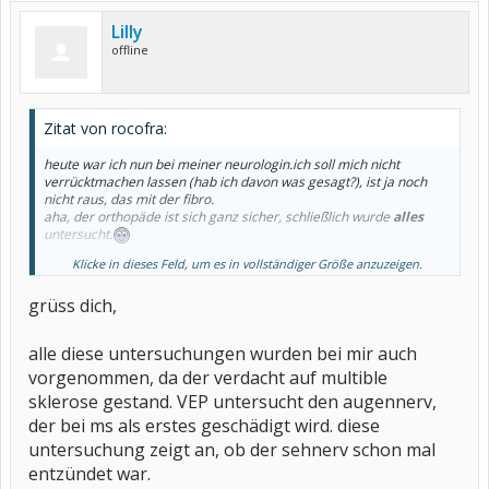
Lilly
offline
Zitat von rocofra:
heute war ich nun bei meiner neurologin.ich soll mich nicht
verrücktmachen lassen (hab ich davon was gesagt?), ist ja noch
nicht raus, das mit der fibro.
aha, der orthopäde ist sich ganz sicher, schließlich wurde
alles
untersucht.
Klicke in dieses Feld, um es in vollständiger Größe anzuzeigen.
jedenfalls schließt sie nun erstmal weiter aus, was ja auch ok ist.
erstmal großes blutbild, könnte ja auch lupus sein (wie beruhigend
grüss dich,
). irgendwas mit eisen (davon hab ich hier schon mal gelesen)
und noch andrer kram.
dazu noch
emg, eng
(???), eeg,
vep
(???) und mrt des gehirns und
alle diese untersuchungen wurden bei mir auch
der hws. überall steht noch:
parästhesien der extremitäten
,
störung der feinmotorik und
vestibulärfunktion dd
.
kann mir die
vorgenommen, da der verdacht auf multible
roten
begriffe mal jemand erklären? leider spielt mir mein
sklerose gestand. VEP untersucht den augennerv,
oberstübchen im mom einen streich nach dem anderen, habe nicht
der bei ms als erstes geschädigt wird. diese
viel verstanden, obwohl sie´s erklärt hat.
polyneuropatie
wäre auch
noch möglich.
untersuchung zeigt an, ob der sehnerv schon mal
entzündet war.
wenn da überall nix ist, wäre eine fibro schon wahrscheinlicher,