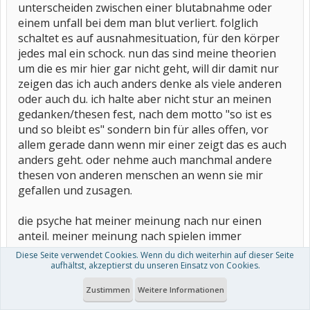
unterscheiden zwischen einer blutabnahme oder
einem unfall bei dem man blut verliert. folglich
schaltet es auf ausnahmesituation, für den körper
jedes mal ein schock. nun das sind meine theorien
um die es mir hier gar nicht geht, will dir damit nur
zeigen das ich auch anders denke als viele anderen
oder auch du. ich halte aber nicht stur an meinen
gedanken/thesen fest, nach dem motto "so ist es
und so bleibt es" sondern bin für alles offen, vor
allem gerade dann wenn mir einer zeigt das es auch
anders geht. oder nehme auch manchmal andere
thesen von anderen menschen an wenn sie mir
gefallen und zusagen.
die psyche hat meiner meinung nach nur einen
anteil. meiner meinung nach spielen immer
verschiedene faktoren zusammen. wie willst du
Diese Seite verwendet Cookies. Wenn du dich weiterhin auf dieser Seite
erklären wenn ein pestkranker unter eine
aufhältst, akzeptierst du unseren Einsatz von Cookies.
ansammlung von menschen um die 10.000 leute
Zustimmen
Weitere Informationen
geht u. 96% dieser menschen sind kurz danach