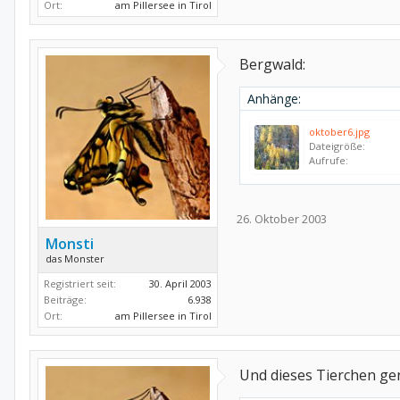
Ort:
am Pillersee in Tirol
Bergwald:
Anhänge:
oktober6.jpg
Dateigröße:
Aufrufe:
26. Oktober 2003
Monsti
das Monster
Registriert seit:
30. April 2003
Beiträge:
6.938
Ort:
am Pillersee in Tirol
Und dieses Tierchen ge