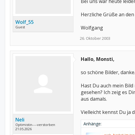
Bei uns war heute leider
Herzliche Grüße an den 
Wolf_55
Wolfgang
Guest
26. Oktober 2003
Hallo, Monsti,
so schöne Bilder, danke
Hast Du auch mein Bild
gesehen? Ich zeig es D
aus damals.
Vielleicht kennst Du ja
Neli
Anhänge:
Optimistin----verstorben
21.05.2026
web. herbst im tan