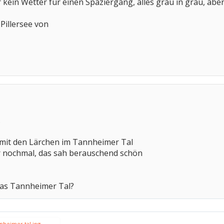
 kein Wetter für einen Spaziergang, alles grau in grau, aber
Pillersee von
.
 mit den Lärchen im Tannheimer Tal
ir nochmal, das sah berauschend schön
 das Tannheimer Tal?
nheimer tal.jpg