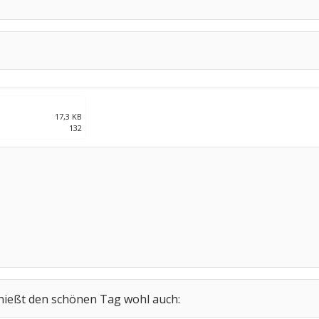
17,3 KB
132
nießt den schönen Tag wohl auch: