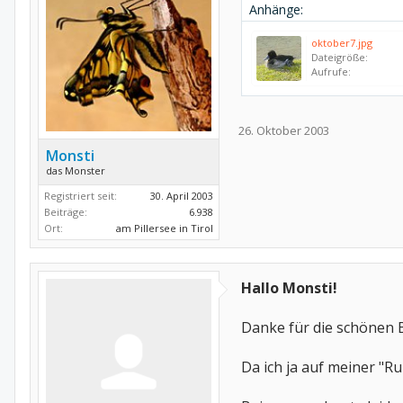
Anhänge:
oktober7.jpg
Dateigröße:
Aufrufe:
26. Oktober 2003
Monsti
das Monster
Registriert seit:
30. April 2003
Beiträge:
6.938
Ort:
am Pillersee in Tirol
Hallo Monsti!
Danke für die schönen B
Da ich ja auf meiner "R