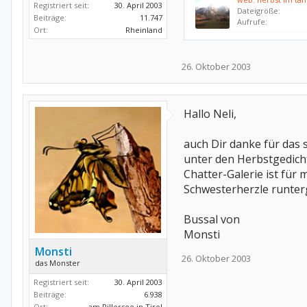
Registriert seit:
30. April 2003
Dateigröße:
Beiträge:
11.747
Aufrufe:
Ort:
Rheinland
26. Oktober 2003
Hallo Neli,
auch Dir danke für das 
unter den Herbstgedicht
Chatter-Galerie ist für
Schwesterherzle runterg
Bussal von
Monsti
Monsti
26. Oktober 2003
das Monster
Registriert seit:
30. April 2003
Beiträge:
6.938
Ort:
am Pillersee in Tirol