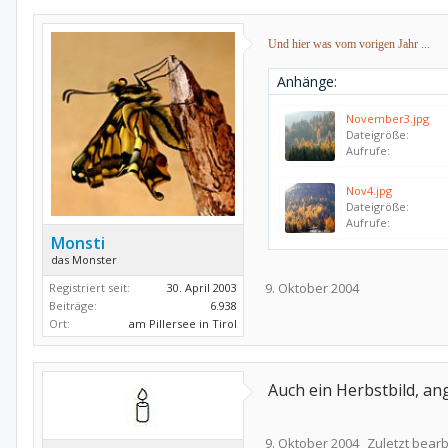
Und hier was vom vorigen Jahr ...
Anhänge:
November3.jpg
Dateigröße:
Aufrufe:
Nov4.jpg
Dateigröße:
Aufrufe:
Monsti
das Monster
9. Oktober 2004
Registriert seit:
30. April 2003
Beiträge:
6.938
Ort:
am Pillersee in Tirol
Auch ein Herbstbild, a
9. Oktober 2004
Zuletzt bearb