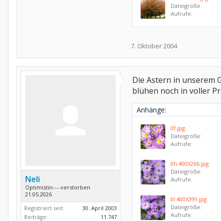
Dateigröße:
Aufrufe:
7. Oktober 2004
Die Astern in unserem 
blühen noch in voller Pr
Anhänge:
0f.jpg
Dateigröße:
Aufrufe:
0h 400X266.jpg
Dateigröße:
Neli
Aufrufe:
Optimistin----verstorben
21.05.2026
0l 400X399.jpg
Dateigröße:
Registriert seit:
30. April 2003
Aufrufe:
Beiträge:
11.747