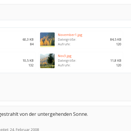
November1.jpg
60,3 KB
Dateigröße:
84,5 KB
84
Aufrufe:
120
Nov3.jpg
10,5 KB
Dateigröße:
11,8 KB
132
Aufrufe:
120
ngestrahlt von der untergehenden Sonne.
eitet:
24. Februar 2008