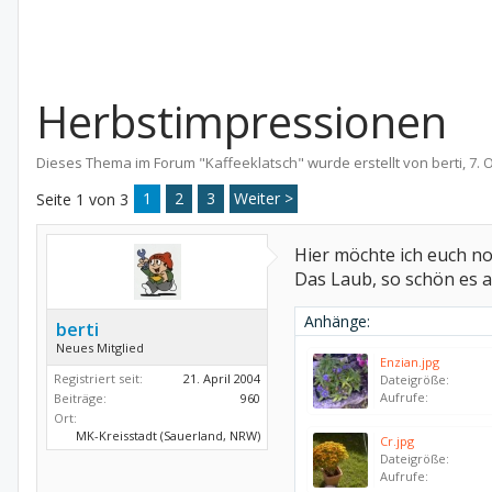
Herbstimpressionen
Dieses Thema im Forum "
Kaffeeklatsch
" wurde erstellt von
berti
,
7. 
1
2
3
Weiter >
Seite 1 von 3
Hier möchte ich euch n
Das Laub, so schön es au
Anhänge:
berti
Neues Mitglied
Enzian.jpg
Registriert seit:
21. April 2004
Dateigröße:
Aufrufe:
Beiträge:
960
Ort:
MK-Kreisstadt (Sauerland, NRW)
Cr.jpg
Dateigröße:
Aufrufe: