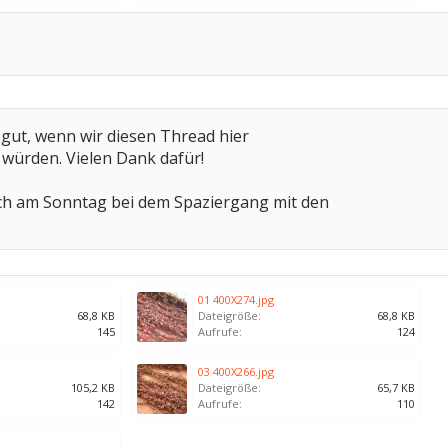
s gut, wenn wir diesen Thread hier
 würden. Vielen Dank dafür!
ch am Sonntag bei dem Spaziergang mit den
01 400X274.jpg
68,8 KB
Dateigröße:
68,8 KB
145
Aufrufe:
124
03 400X266.jpg
105,2 KB
Dateigröße:
65,7 KB
142
Aufrufe:
110