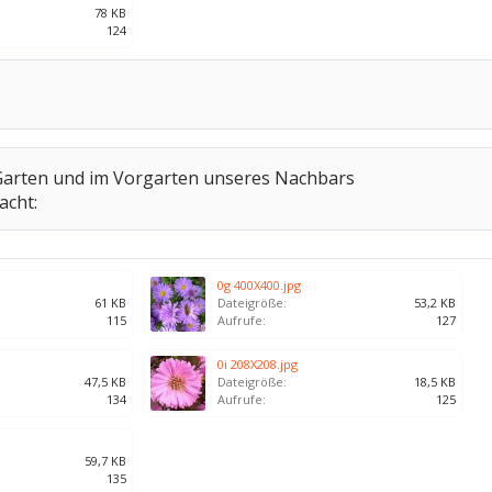
78 KB
124
Garten und im Vorgarten unseres Nachbars
acht:
0g 400X400.jpg
61 KB
Dateigröße:
53,2 KB
115
Aufrufe:
127
0i 208X208.jpg
47,5 KB
Dateigröße:
18,5 KB
134
Aufrufe:
125
59,7 KB
135