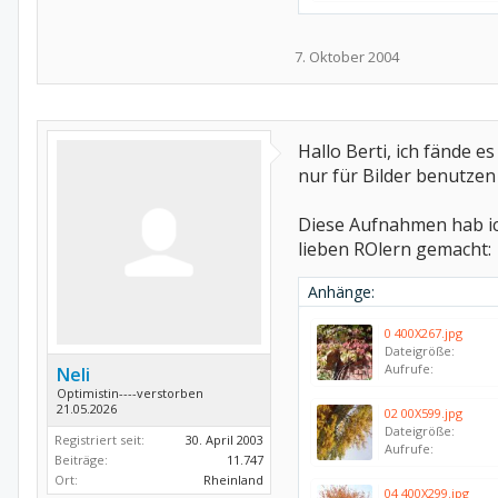
7. Oktober 2004
Hallo Berti, ich fände e
nur für Bilder benutzen
Diese Aufnahmen hab i
lieben ROlern gemacht:
Anhänge:
0 400X267.jpg
Dateigröße:
Aufrufe:
Neli
Optimistin----verstorben
21.05.2026
02 00X599.jpg
Dateigröße:
Registriert seit:
30. April 2003
Aufrufe:
Beiträge:
11.747
Ort:
Rheinland
04 400X299.jpg