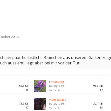
Oktober 2004
.
och ein paar herbstliche Blümchen aus unserem Garten zeig
ch aussieht, liegt aber bei mir vor der Tür.
Enzian2.jpg
66,6 KB
Dateigröße:
93,3 KB
116
Aufrufe:
137
Weinlaub.jpg
78,9 KB
Dateigröße:
37,7 KB
117
Aufrufe:
138