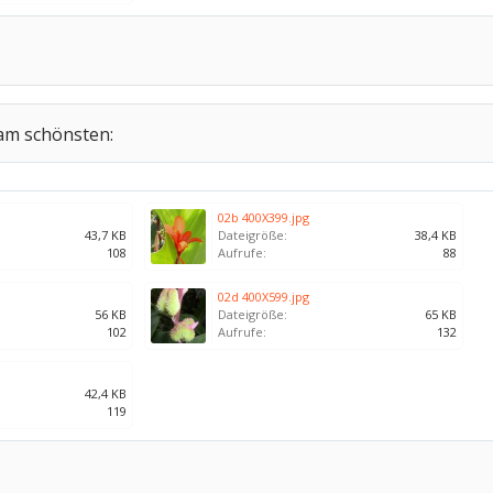
 am schönsten:
02b 400X399.jpg
43,7 KB
Dateigröße:
38,4 KB
108
Aufrufe:
88
02d 400X599.jpg
56 KB
Dateigröße:
65 KB
102
Aufrufe:
132
42,4 KB
119