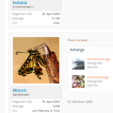
kukana
in memoriam †
Registriert seit:
30. April 2003
Beiträge:
13.139
Ort:
Köln
Etwas von heute ...
Anhänge:
Herbststurm.jpg
Dateigröße:
Aufrufe:
Herbstlaub2.jpg
Dateigröße:
Aufrufe:
Monsti
das Monster
10. Oktober 2004
Registriert seit:
30. April 2003
Beiträge:
6.938
Ort:
am Pillersee in Tirol