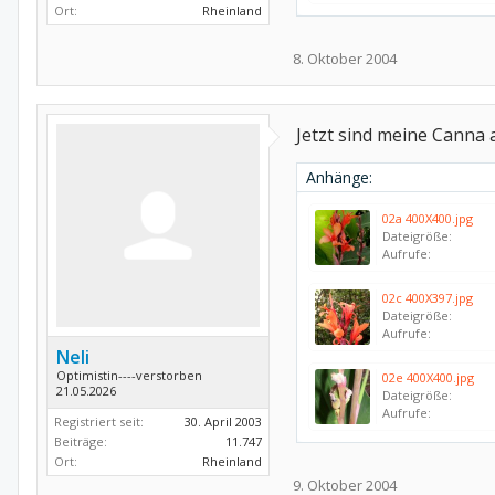
Ort:
Rheinland
8. Oktober 2004
Jetzt sind meine Canna
Anhänge:
02a 400X400.jpg
Dateigröße:
Aufrufe:
02c 400X397.jpg
Dateigröße:
Aufrufe:
Neli
Optimistin----verstorben
02e 400X400.jpg
21.05.2026
Dateigröße:
Aufrufe:
Registriert seit:
30. April 2003
Beiträge:
11.747
Ort:
Rheinland
9. Oktober 2004