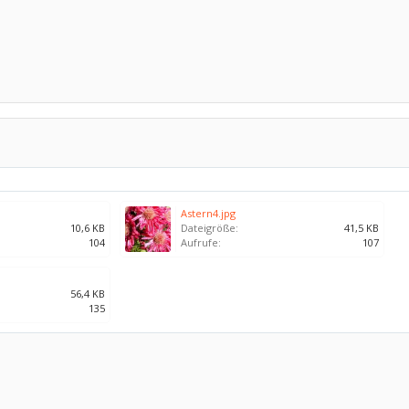
Astern4.jpg
10,6 KB
Dateigröße:
41,5 KB
104
Aufrufe:
107
56,4 KB
135