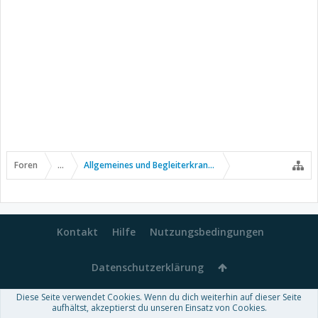
Foren
...
Allgemeines und Begleiterkrankungen
Kontakt
Hilfe
Nutzungsbedingungen
Datenschutzerklärung
Diese Seite verwendet Cookies. Wenn du dich weiterhin auf dieser Seite
Forum software by XenForo™
aufhältst, akzeptierst du unseren Einsatz von Cookies.
-
Deutsch von xenDach