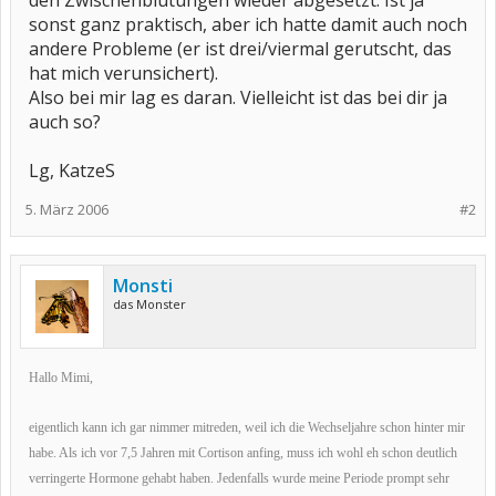
den Zwischenblutungen wieder abgesetzt. Ist ja
sonst ganz praktisch, aber ich hatte damit auch noch
andere Probleme (er ist drei/viermal gerutscht, das
hat mich verunsichert).
Also bei mir lag es daran. Vielleicht ist das bei dir ja
auch so?
Lg, KatzeS
5. März 2006
#2
Monsti
das Monster
Hallo Mimi,
eigentlich kann ich gar nimmer mitreden, weil ich die Wechseljahre schon hinter mir
habe. Als ich vor 7,5 Jahren mit Cortison anfing, muss ich wohl eh schon deutlich
verringerte Hormone gehabt haben. Jedenfalls wurde meine Periode prompt sehr