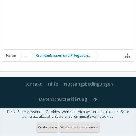
Foren
...
Krankenkassen und Pflegeversicherung
Kontakt
Hilfe
Nutzungsbedingungen
Datenschutzerklärung
Diese Seite verwendet Cookies. Wenn du dich weiterhin auf dieser Seite
Forum software by XenForo™
aufhältst, akzeptierst du unseren Einsatz von Cookies.
-
Deutsch von xenDach
Some XenForo functionality crafted by
Audentio Design
.
Theme designed by
ThemeHouse
.
Zustimmen
Weitere Informationen