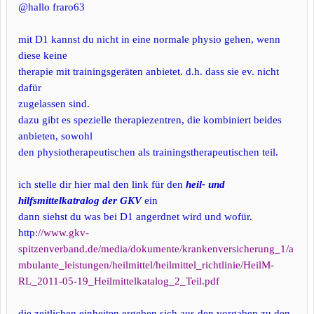
@hallo fraro63
mit D1 kannst du nicht in eine normale physio gehen, wenn
diese keine
therapie mit trainingsgeräten anbietet. d.h. dass sie ev. nicht
dafür
zugelassen sind.
dazu gibt es spezielle therapiezentren, die kombiniert beides
anbieten, sowohl
den physiotherapeutischen als trainingstherapeutischen teil.
ich stelle dir hier mal den link für den
heil- und
hilfsmittelkatralog der GKV
ein
dann siehst du was bei D1 angerdnet wird und wofür.
http
://www.gkv-
spitzenverband.de/media/dokumente/krankenversicherung_1/a
mbulante_leistungen/heilmittel/heilmittel_richtlinie/HeilM-
RL_2011-05-19_Heilmittelkatalog_2_Teil.pdf
die zeitlichen einheiten ergeben sich aus den vorgaben zu den