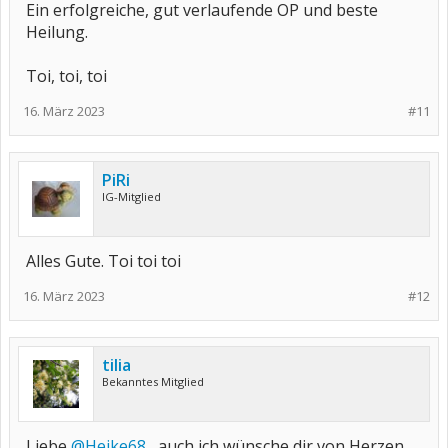
Ein erfolgreiche, gut verlaufende OP und beste
Heilung.
Toi, toi, toi
16. März 2023
#11
PiRi
IG-Mitglied
Alles Gute. Toi toi toi
16. März 2023
#12
tilia
Bekanntes Mitglied
Liebe
@Heike68
, auch ich wünsche dir von Herzen