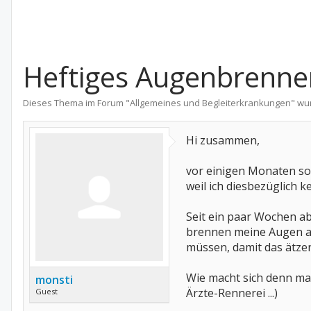
Heftiges Augenbrenne
Dieses Thema im Forum "
Allgemeines und Begleiterkrankungen
" wu
Hi zusammen,
vor einigen Monaten sol
weil ich diesbezüglich k
Seit ein paar Wochen ab
brennen meine Augen auf
müssen, damit das ätzen
Wie macht sich denn man
monsti
Ärzte-Rennerei ...)
Guest