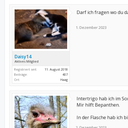
Darf ich fragen wo du da
1. Dezember 2023
Daisy14
Aktives Mitglied
Registriert seit:
11. August 2018
Beiträge:
407
Ort:
Haag
Intertrigo hab ich im S
Mir hilft Bepanthen.
In der Flasche hab ich b
2. Dezember 2023