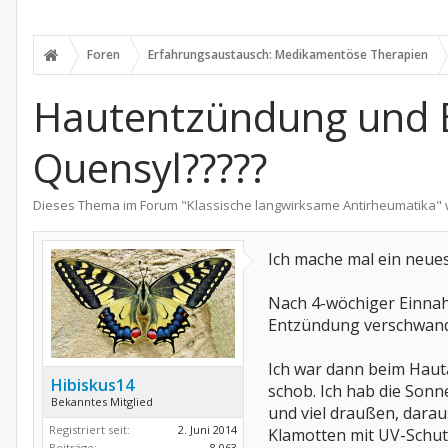
Foren
Erfahrungsaustausch: Medikamentöse Therapien
Hautentzündung und B
Quensyl?????
Dieses Thema im Forum "
Klassische langwirksame Antirheumatika
"
Ich mache mal ein neue
Nach 4-wöchiger Einnah
Entzündung verschwand 
Ich war dann beim Haut
Hibiskus14
schob. Ich hab die Sonn
Bekanntes Mitglied
und viel draußen, darau
Registriert seit:
2. Juni 2014
Klamotten mit UV-Schutz
Beiträge:
8.063