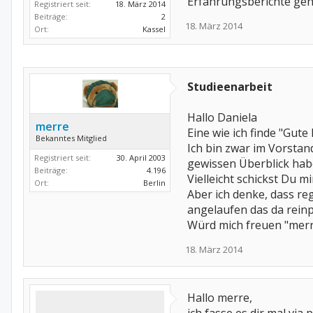
Erfahrungsberichte geh
Registriert seit:
18. März 2014
Beiträge:
2
18. März 2014
Ort:
Kassel
Studieenarbeit
Hallo Daniela
merre
Eine wie ich finde "Gut
Bekanntes Mitglied
Ich bin zwar im Vorsta
Registriert seit:
30. April 2003
gewissen Überblick hab
Beiträge:
4.196
Vielleicht schickst Du 
Ort:
Berlin
Aber ich denke, dass re
angelaufen das da rein
Würd mich freuen "mer
18. März 2014
Hallo merre,