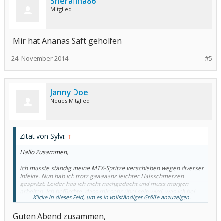
Sherafina86
Mitglied
Mir hat Ananas Saft geholfen
24. November 2014
#5
Janny Doe
Neues Mitglied
Zitat von Sylvi:
↑
Hallo Zusammen,
ich musste ständig meine MTX-Spritze verschieben wegen diverser
Infekte. Nun hab ich trotz gaaaaanz leichter Halsschmerzen
gespritzt. Leider hab ich nicht nachgedacht und muss morgen
arbeiten. Ich befürchte, dass mir sehr übel sein wird, was ich bei
Klicke in dieses Feld, um es in vollständiger Größe anzuzeigen.
der Arbeit ja eigentlich nicht so gebrauchen kann
Habt ihr einen Tipp für mich gegen die Übelkeit? Pflanzlich oder
Guten Abend zusammen,
schulmedizinisch wäre egal, Hauptsache es hilft ein bisschen