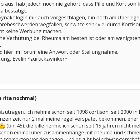
 so aus, hab jedoch noch nie gehört, dass Pille und Kortison
a bestätigt.
e Gynäkologin mir auch vorgeschlagen, bin noch am Überleg
rebeschwerden wegfallen, schwitze sehr viel durch Kortiso
echt keine Werbung machen.
lche Verhütung bei Rheuma am besten ist oder am wenigsten
.
and hier im Forum eine Antwort oder Stellungnahme.
nung, Evelin *zurückzwinker*
h rita nochmal)
izutragen, ich nehme schon seit 1998 cortison, seit 2000 in
ganzen zeit nur 2 mal meine regel verspätet bekommen, eher 
(bin 45). die pille nehme ich schon seit 15 jahren nicht mehr
t schon einmal über zusammenhänge mit rheuma und schmer
rt schmerzen vor den tagen. und es gibt bei schwangerschaf