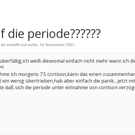
f die periode??????
rde erstellt von
evilin
,
10. November 2001
.
 überfällig,ich weiß diesesmal einfach nicht mehr wann ich d
*!
ehme ich morgens 7.5 cortison,kann das einen zusammenha
t ein wenig übertrieben,hab aber einfach die panik....jetzt mit
tte daß sich die periode unter einnahme von cortison verzög