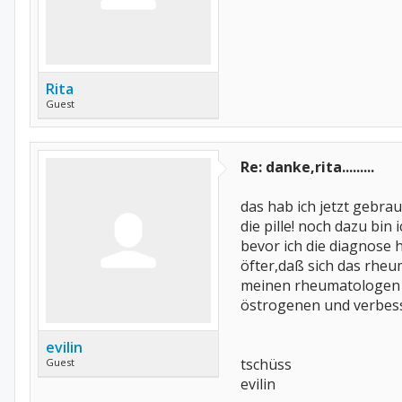
Rita
Guest
Re: danke,rita.........
das hab ich jetzt gebrauc
die pille! noch dazu bin
bevor ich die diagnose h
öfter,daß sich das rheu
meinen rheumatologen 
östrogenen und verbesse
evilin
tschüss
Guest
evilin