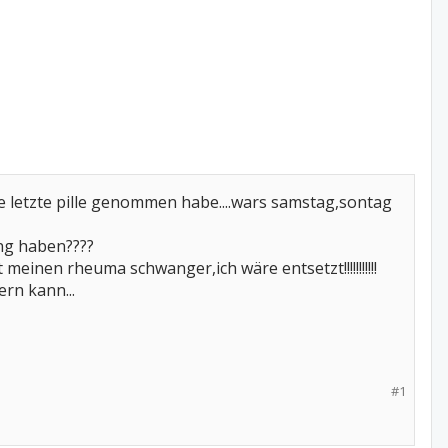
ie letzte pille genommen habe....wars samstag,sontag
ng haben????
 meinen rheuma schwanger,ich wäre entsetzt!!!!!!!!!!!
ern kann...
#1