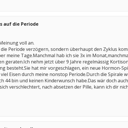
ss auf die Periode
 Meinung voll an.
 die Periode verzögern, sondern überhaupt den Zyklus komp
ber meine Tage.Manchmal hab ich sie 3x im Monat,manchmal
gen geraten.Ich nehm jetzt über 9 Jahre regelmässig Kortiso
 besteht.Sie hat mir vorgeschlagen, ein neue Hormon-Spira
a viel Eisen durch meine nonstop Periode.Durch die Spiral
ch 44 bin und keinen Kinderwunsch habe.Das wär doch auch f
h verschlechtert, nach absetzen der Pille, kann ich dir nich