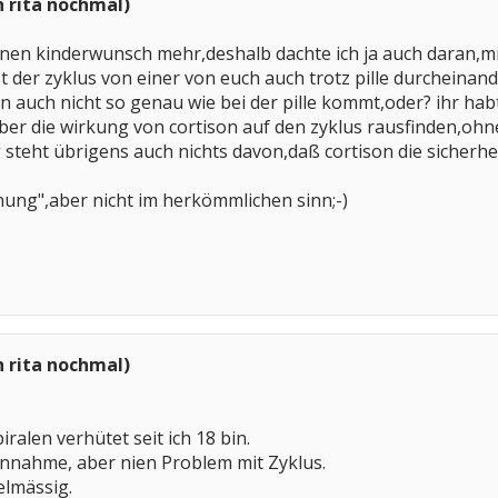
h rita nochmal)
nen kinderwunsch mehr,deshalb dachte ich ja auch daran,mich
st der zyklus von einer von euch auch trotz pille durcheinan
n auch nicht so genau wie bei der pille kommt,oder? ihr habt
r die wirkung von cortison auf den zyklus rausfinden,ohne
steht übrigens auch nichts davon,daß cortison die sicherheit
fnung",aber nicht im herkömmlichen sinn;-)
h rita nochmal)
iralen verhütet seit ich 18 bin.
innahme, aber nien Problem mit Zyklus.
lmässig.