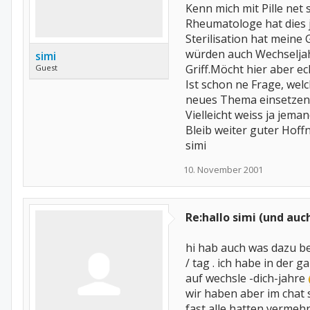
Kenn mich mit Pille net
Rheumatologe hat dies j
Sterilisation hat mein
würden auch Wechseljah
simi
Griff.Möcht hier aber 
Guest
Ist schon ne Frage, we
neues Thema einsetzen
Vielleicht weiss ja jem
Bleib weiter guter Hoff
simi
10. November 2001
Re:hallo simi (und auc
hi hab auch was dazu be
/ tag . ich habe in der 
auf wechsle -dich-jahre
wir haben aber im cha
fast alle hatten vermeh