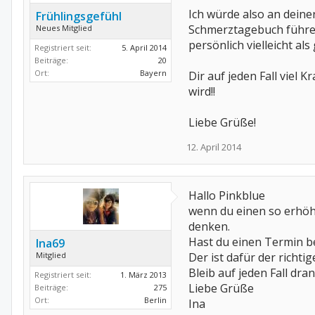
Ich würde also an deine
Frühlingsgefühl
Schmerztagebuch führen
Neues Mitglied
persönlich vielleicht al
Registriert seit:
5. April 2014
Beiträge:
20
Ort:
Bayern
Dir auf jeden Fall viel
wird!!
Liebe Grüße!
12. April 2014
Hallo Pinkblue
wenn du einen so erhö
denken.
Hast du einen Termin b
Ina69
Mitglied
Der ist dafür der richti
Bleib auf jeden Fall dran
Registriert seit:
1. März 2013
Liebe Grüße
Beiträge:
275
Ort:
Berlin
Ina