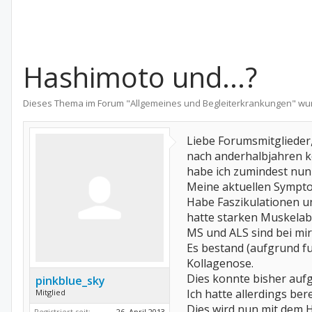
Hashimoto und...?
Dieses Thema im Forum "
Allgemeines und Begleiterkrankungen
" wu
Liebe Forumsmitglieder
nach anderhalbjahren k
habe ich zumindest nun
Meine aktuellen Symptom
Habe Faszikulationen u
hatte starken Muskelab
MS und ALS sind bei mir
Es bestand (aufgrund f
Kollagenose.
Dies konnte bisher aufg
pinkblue_sky
Ich hatte allerdings ber
Mitglied
Dies wird nun mit dem H
Registriert seit:
26. April 2013