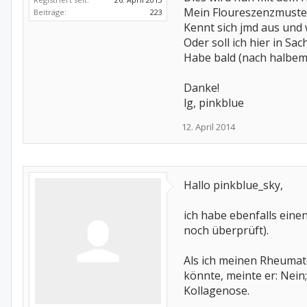
Mein Floureszenzmuster 
Beiträge:
223
Kennt sich jmd aus und
Oder soll ich hier in S
Habe bald (nach halbem
Danke!
lg, pinkblue
12. April 2014
Hallo pinkblue_sky,
ich habe ebenfalls eine
noch überprüft).
Als ich meinen Rheumat
könnte, meinte er: Nein;
Kollagenose.