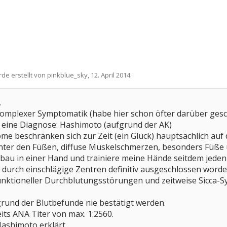
rde erstellt von
pinkblue_sky
,
12. April 2014
.
,
omplexer Symptomatik (habe hier schon öfter darüber gesc
 eine Diagnose: Hashimoto (aufgrund der AK)
e beschränken sich zur Zeit (ein Glück) hauptsächlich auf 
nter den Füßen, diffuse Muskelschmerzen, besonders Füße
bau in einer Hand und trainiere meine Hände seitdem jeden 
 durch einschlägige Zentren definitiv ausgeschlossen worde
unktioneller Durchblutungsstörungen und zeitweise Sicca-S
rund der Blutbefunde nie bestätigt werden.
eits ANA Titer von max. 1:2560.
ashimoto erklärt.