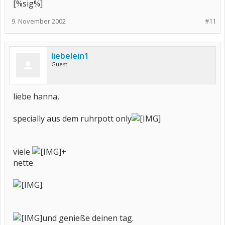
[%sig%]
9. November 2002
#11
liebelein1
Guest
liebe hanna,
specially aus dem ruhrpott only
viele
+
nette
.
und genieße deinen tag.