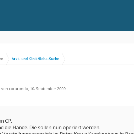
en
Arzt- und Klinik/Reha-Suche
t von
corarondo
,
10. September 2009
.
en CP.
d die Hände. Die sollen nun operiert werden.