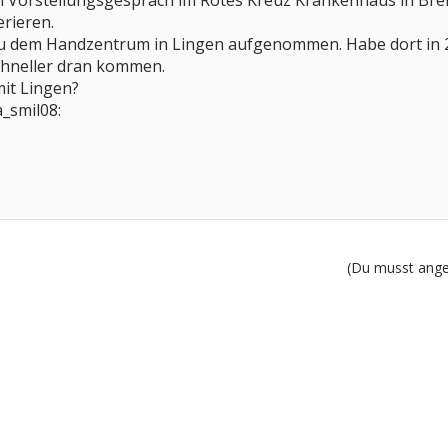
em Vorstellungsgespräch im Rotes Kreuz Krankenhaus in Bre
erieren.
u dem Handzentrum in Lingen aufgenommen. Habe dort in 2
schneller dran kommen.
it Lingen?
_smil08:
(Du musst angem