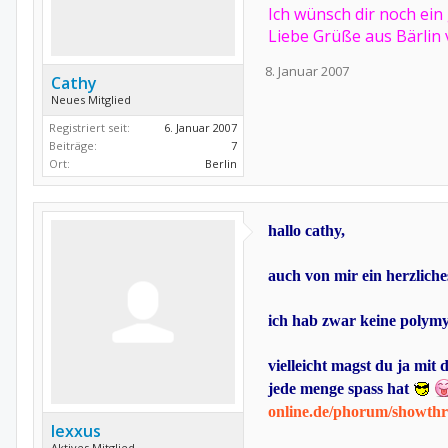
Ich wünsch dir noch ei
Liebe Grüße aus Bärlin
8. Januar 2007
Cathy
Neues Mitglied
Registriert seit:
6. Januar 2007
Beiträge:
7
Ort:
Berlin
hallo cathy,
auch von mir ein herzlich
ich hab zwar keine polymyo
vielleicht magst du ja mit
jede menge spass hat
online.de/phorum/showth
lexxus
Aktives Mitglied