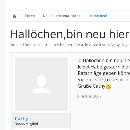
Foren
Neu bei rheuma-online
Ich bin neu!
Hallöchen,bin neu hier
Dieses Thema im Forum "
Ich bin neu!
" wurde erstellt von
Cathy
,
6. J
:o Hallöchen,bin neu hi
leidet.Habe gestern die
Ratschläge geben könn
Vielen Dank,freue mich 
Grüße Cathy
​
6. Januar 2007
Cathy
Neues Mitglied