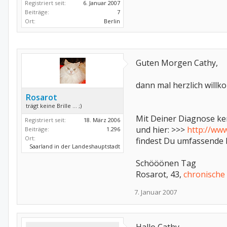
Registriert seit:
6. Januar 2007
Beiträge:
7
Ort:
Berlin
Guten Morgen Cathy,
dann mal herzlich will
Rosarot
trägt keine Brille ... ;)
Mit Deiner Diagnose ken
Registriert seit:
18. März 2006
und hier: >>>
http://ww
Beiträge:
1.296
Ort:
findest Du umfassende 
Saarland in der Landeshauptstadt
Schööönen Tag
Rosarot, 43,
chronische 
7. Januar 2007