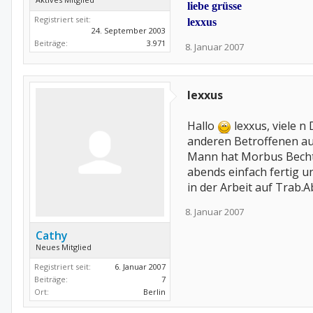
liebe grüsse
Registriert seit:
lexxus
24. September 2003
Beiträge:
3.971
8. Januar 2007
lexxus
Hallo
lexxus, viele n
anderen Betroffenen au
Mann hat Morbus Becht
abends einfach fertig u
in der Arbeit auf Trab.
8. Januar 2007
Cathy
Neues Mitglied
Registriert seit:
6. Januar 2007
Beiträge:
7
Ort:
Berlin