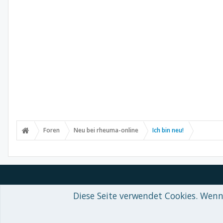
Foren
Neu bei rheuma-online
Ich bin neu!
Diese Seite verwendet Cookies. Wenn 
Forum software by XenForo™
© 2010-2018 XenForo Ltd.
-
Deutsch von
Some XenForo functionality crafted by
Audentio Design
.
Theme designed by
ThemeHouse
.