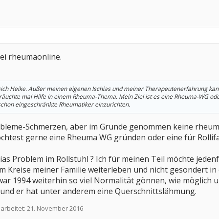
ei rheumaonline.
ich Heike. Außer meinen eigenen Ischias und meiner Therapeutenerfahrung kann 
bräuchte mal Hilfe in einem Rheuma-Thema. Mein Ziel ist es eine Rheuma-WG od
schon eingeschränkte Rheumatiker einzurichten.
robleme-Schmerzen, aber im Grunde genommen keine rheumati
chtest gerne eine Rheuma WG gründen oder eine für Rollifa
ias Problem im Rollstuhl ? Ich für meinen Teil möchte jede
m Kreise meiner Familie weiterleben und nicht gesondert i
ar 1994 weiterhin so viel Normalität gönnen, wie möglich 
und er hat unter anderem eine Querschnittslähmung.
earbeitet:
21. November 2016