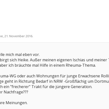
xe
,
21. November 2016
.
elle mich mal eben vor.
irgt sich Heike. Außer meinen eigenen Ischias und meiner
aber ich bräuchte mal Hilfe in einem Rheuma-Thema.
Rheuma-WG oder auch Wohnungen für junge Erwachsene Roll
age geht in Richtung Bedarf in NRW -Großflächig um Dortmun
h ein "frecherer" Trakt für die jüngere Generation.
er Nachfrage???
ure Meinungen.