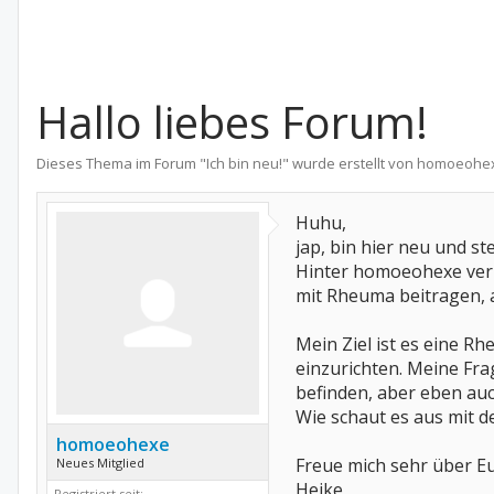
Hallo liebes Forum!
Dieses Thema im Forum "
Ich bin neu!
" wurde erstellt von
homoeohe
Huhu,
jap, bin hier neu und st
Hinter homoeohexe verb
mit Rheuma beitragen, 
Mein Ziel ist es eine 
einzurichten. Meine Fr
befinden, aber eben auc
Wie schaut es aus mit d
homoeohexe
Freue mich sehr über E
Neues Mitglied
Heike
Registriert seit: