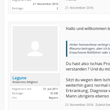
21. November 2016
21. November 2016
Beiträge:
2
Hallo und willkommen b
Hinter homoeohexe verbirgt s
Rheuma beitragen, aber ich 
Erwachsene Rollifahrer oder 
Du hast also Ischias P
verstanden ? Und du mö
Lagune
Sitzt du wegen dem Isch
Bekanntes Mitglied
weiterhin ganz normal i
Registriert seit:
31. Juli 2011
Erkrankung, Diagnose w
Beiträge:
10.330
Mann übrigens ebenso 
Ort:
Bayern
21. November 2016
Zuletzt b