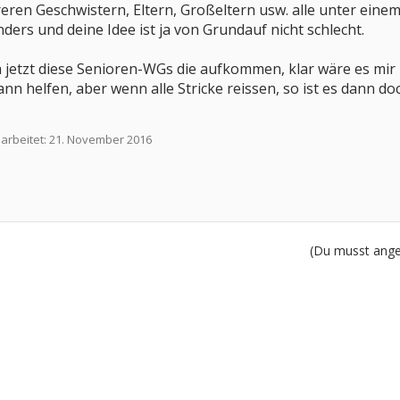
en Geschwistern, Eltern, Großeltern usw. alle unter einem
anders und deine Idee ist ja von Grundauf nicht schlecht.
d ja jetzt diese Senioren-WGs die aufkommen, klar wäre es mi
nn helfen, aber wenn alle Stricke reissen, so ist es dann do
earbeitet:
21. November 2016
(Du musst angem