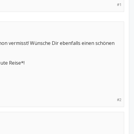
#1
hon vermisst! Wünsche Dir ebenfalls einen schönen
ute Reise*!
#2