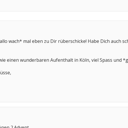
llo wach* mal eben zu Dir rüberschicke! Habe Dich auch sc
e einen wunderbaren Aufenthalt in Köln, viel Spass und *g
rüsse,
nen 2.Advent .