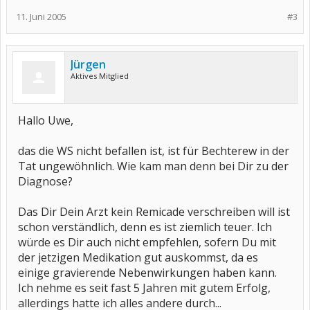
11. Juni 2005
#3
Kurz zu mir: Bin 49, weiblich, verheiratet, ohne Kinder, habe dafür aber
Hund und Katz, außerdem hab ich u.a. cP mit
Wirbelsäulen-/Brustbeinbeteiligung plus Psoriasis und sek. Fibro.
Medikamente seit einem Jahr: Arava 20 mg und sonst nix. Cortison nehme ich
Jürgen
nur noch im Falle eines stärkeren Schubs und auch nur kurzzeitig (ca. 1,5-2
Wochen).
Aktives Mitglied
Liebe Grüße von
Monsti
Hallo Uwe,
das die WS nicht befallen ist, ist für Bechterew in der
Tat ungewöhnlich. Wie kam man denn bei Dir zu der
Diagnose?
Das Dir Dein Arzt kein Remicade verschreiben will ist
schon verständlich, denn es ist ziemlich teuer. Ich
würde es Dir auch nicht empfehlen, sofern Du mit
der jetzigen Medikation gut auskommst, da es
einige gravierende Nebenwirkungen haben kann.
Ich nehme es seit fast 5 Jahren mit gutem Erfolg,
allerdings hatte ich alles andere durch...