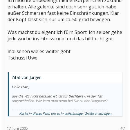
Ich möchte unbedeingt meinenkörperlichen zustand
erhalten. Alle gelenke sind doch sehr gut. ich habe
außer Schmerzen fast keine Einschränkungen. Klar
der Kopf lässt sich nur um ca. 50 grad bewegen.
Was machst du eigentlich fürn Sport. Ich selber gehe
jede woche ins Fitnisstudio und das hilft echt gut.
mal sehen wie es weiter geht
Tschüssi Uwe
Zitat von Jürgen:
Hallo Uwe,
das die WS nicht befallen ist, ist für Bechterew in der Tat
ungewöhnlich. Wie kam man denn bei Dir zu der Diagnose?
Das Dir Dein Arzt kein Remicade verschreiben will ist schon
Klicke in dieses Feld, um es in vollständiger Größe anzuzeigen.
verständlich, denn es ist ziemlich teuer. Ich würde es Dir auch nicht
empfehlen, sofern Du mit der jetzigen Medikation gut auskommst,
da es einige gravierende Nebenwirkungen haben kann. Ich nehme
17. Juni 2005
#7
es seit fast 5 Jahren mit gutem Erfolg, allerdings hatte ich alles