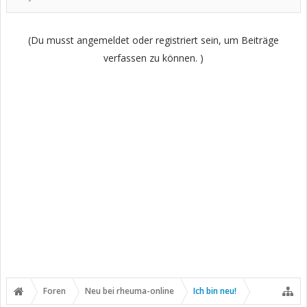
andere durch...
Weitere gute Infos findest Du auch unter:
http://www.dvmb-
(Du musst angemeldet oder registriert sein, um Beiträge
forum.de/
verfassen zu können. )
Alles Gute
Jürgen
Foren
Neu bei rheuma-online
Ich bin neu!