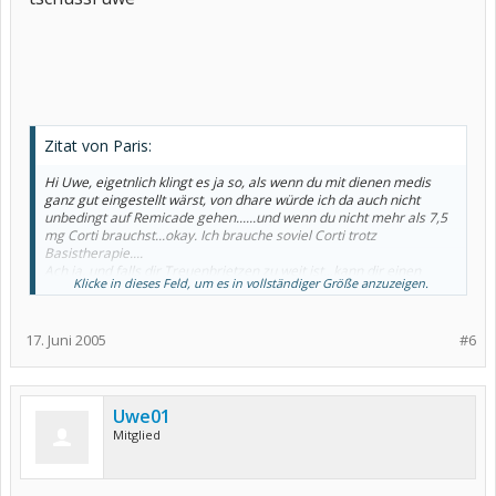
Zitat von Paris:
Hi Uwe, eigetnlich klingt es ja so, als wenn du mit dienen medis
ganz gut eingestellt wärst, von dhare würde ich da auch nicht
unbedingt auf Remicade gehen......und wenn du nicht mehr als 7,5
mg Corti brauchst...okay. Ich brauche soviel Corti trotz
Basistherapie....
Ach ja, und falls dir Treuenbrietzen zu weit ist...kann dir einen
Klicke in dieses Feld, um es in vollständiger Größe anzuzeigen.
guten niedergelassenen Rheumatologen in Wannsee empfehlen,
Dr. Wolbart.....hat sein Praxis direkt hinter dem
Immanuelkrankenhaus...das ist von Teltow aus ja etwas näher als
17. Juni 2005
#6
Treuenbrietzen....
und das ist schon gut möglich...gibt auch Spondylarthropathien, wo
die Wirbelsäule nicht oder wenig betroffen ist.....aber die nennt
man dann nicht unbednigt Bechterew...gehören aber in die gleiche
Gruppe.
Uwe01
Mitglied
Gruss, Paris