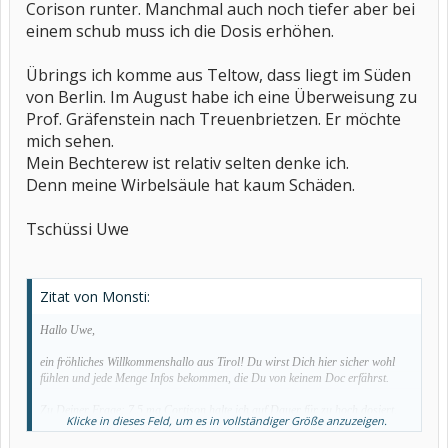
Corison runter. Manchmal auch noch tiefer aber bei
einem schub muss ich die Dosis erhöhen.
Übrings ich komme aus Teltow, dass liegt im Süden
von Berlin. Im August habe ich eine Überweisung zu
Prof. Gräfenstein nach Treuenbrietzen. Er möchte
mich sehen.
Mein Bechterew ist relativ selten denke ich.
Denn meine Wirbelsäule hat kaum Schäden.
Tschüssi Uwe
Zitat von Monsti:
Hallo Uwe,
ein fröhliches Willkommenshallo aus Tirol! Du wirst Dich hier sicher wohl
fühlen und jede Menge Infos bekommen, die Du von keinem Doc erfährst.
Zu Deiner Frage: 7,5 mg Cortison halte ich auf Dauer für zu hoch dosiert,
Klicke in dieses Feld, um es in vollständiger Größe anzuzeigen.
deshalb solltest Du doch auf eine Basistherapie drängen - es muss ja nicht
unbedingt Remicade sein.