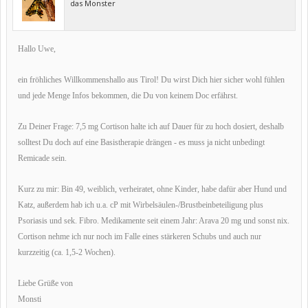
das Monster
Hallo Uwe,
ein fröhliches Willkommenshallo aus Tirol! Du wirst Dich hier sicher wohl fühlen
und jede Menge Infos bekommen, die Du von keinem Doc erfährst.
Zu Deiner Frage: 7,5 mg Cortison halte ich auf Dauer für zu hoch dosiert, deshalb
solltest Du doch auf eine Basistherapie drängen - es muss ja nicht unbedingt
Remicade sein.
Kurz zu mir: Bin 49, weiblich, verheiratet, ohne Kinder, habe dafür aber Hund und
Katz, außerdem hab ich u.a. cP mit Wirbelsäulen-/Brustbeinbeteiligung plus
Psoriasis und sek. Fibro. Medikamente seit einem Jahr: Arava 20 mg und sonst nix.
Cortison nehme ich nur noch im Falle eines stärkeren Schubs und auch nur
kurzzeitig (ca. 1,5-2 Wochen).
Liebe Grüße von
Monsti