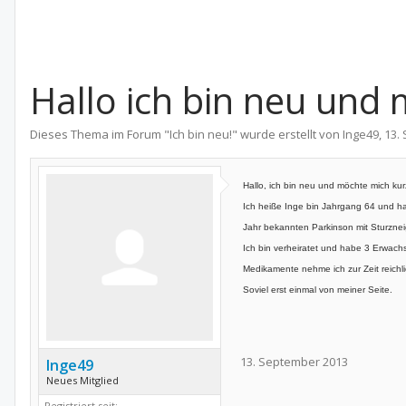
Hallo ich bin neu und 
Dieses Thema im Forum "
Ich bin neu!
" wurde erstellt von
Inge49
,
13.
Hallo, ich bin neu und möchte mich kurz
Ich heiße Inge bin Jahrgang 64 und hab
Jahr bekannten Parkinson mit Sturzne
Ich bin verheiratet und habe 3 Erwachs
Medikamente nehme ich zur Zeit reichli
Soviel erst einmal von meiner Seite.
13. September 2013
Inge49
Neues Mitglied
Registriert seit: