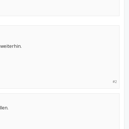
 weiterhin.
#2
len.