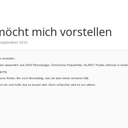
möcht mich vorstellen
 September 2013
.
 vorstellen.
e wissentlich seit 2004 Fibromyalgie, Chronische Polyarthritis, HLAB27 Positiv, Arthrose in bei
igung.
ene Kinder. Bin noch Berufstätig, was mir aber immer schwerer fällt.
ch ein und hoffe das es besser wird. Denn schlechter wird es von alleine.