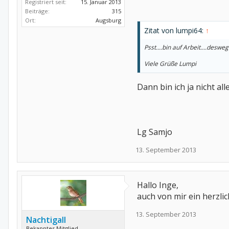
Registriert seit:
15. Januar 2013
Beiträge:
315
Ort:
Augsburg
Zitat von lumpi64:
↑
Psst....bin auf Arbeit....des
Viele Grüße Lumpi
Dann bin ich ja nicht al
Lg Samjo
13. September 2013
Hallo Inge,
auch von mir ein herzl
13. September 2013
Nachtigall
Bekanntes Mitglied