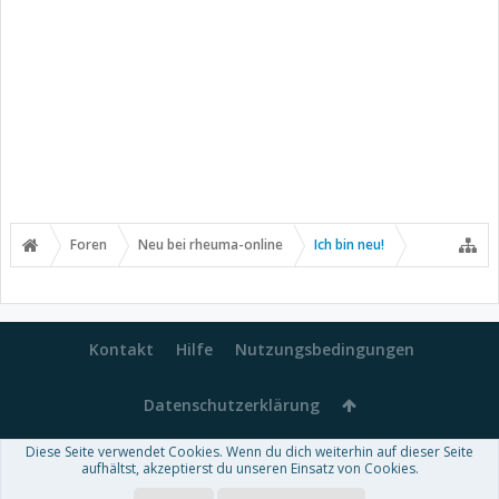
Foren
Neu bei rheuma-online
Ich bin neu!
Kontakt
Hilfe
Nutzungsbedingungen
Datenschutzerklärung
Diese Seite verwendet Cookies. Wenn du dich weiterhin auf dieser Seite
Forum software by XenForo™
aufhältst, akzeptierst du unseren Einsatz von Cookies.
-
Deutsch von xenDach
Some XenForo functionality crafted by
Audentio Design
.