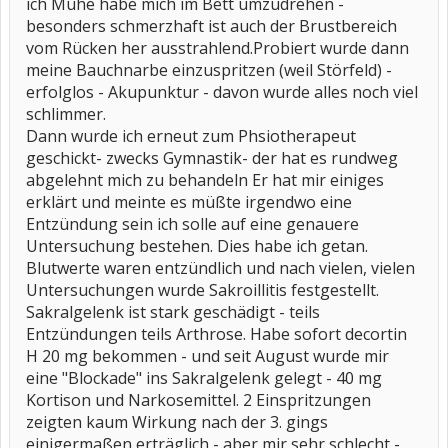
ich Mühe habe mich im Bett umzudrehen -
besonders schmerzhaft ist auch der Brustbereich
vom Rücken her ausstrahlend.Probiert wurde dann
meine Bauchnarbe einzuspritzen (weil Störfeld) -
erfolglos - Akupunktur - davon wurde alles noch viel
schlimmer.
Dann wurde ich erneut zum Phsiotherapeut
geschickt- zwecks Gymnastik- der hat es rundweg
abgelehnt mich zu behandeln Er hat mir einiges
erklärt und meinte es müßte irgendwo eine
Entzündung sein ich solle auf eine genauere
Untersuchung bestehen. Dies habe ich getan.
Blutwerte waren entzündlich und nach vielen, vielen
Untersuchungen wurde Sakroillitis festgestellt.
Sakralgelenk ist stark geschädigt - teils
Entzündungen teils Arthrose. Habe sofort decortin
H 20 mg bekommen - und seit August wurde mir
eine "Blockade" ins Sakralgelenk gelegt - 40 mg
Kortison und Narkosemittel. 2 Einspritzungen
zeigten kaum Wirkung nach der 3. gings
einigermaßen erträglich - aber mir sehr schlecht -