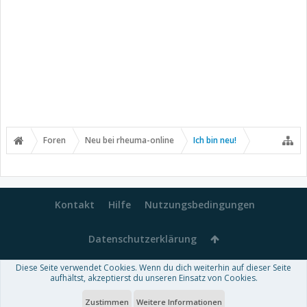
Foren
Neu bei rheuma-online
Ich bin neu!
Kontakt
Hilfe
Nutzungsbedingungen
Datenschutzerklärung
Diese Seite verwendet Cookies. Wenn du dich weiterhin auf dieser Seite
Forum software by XenForo™
aufhältst, akzeptierst du unseren Einsatz von Cookies.
-
Deutsch von xenDach
Some XenForo functionality crafted by
Audentio Design
.
Theme designed by
ThemeHouse
.
Zustimmen
Weitere Informationen