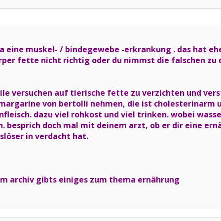
ja eine muskel- / bindegewebe -erkrankung . das hat ehe
rper fette nicht richtig oder du nimmst die falschen zu d
ile versuchen auf tierische fette zu verzichten und ve
margarine von bertolli nehmen, die ist cholesterinarm u
nfleisch. dazu viel rohkost und viel trinken. wobei wasse
n. besprich doch mal mit deinem arzt, ob er dir eine er
löser in verdacht hat.
e im archiv gibts einiges zum thema ernährung