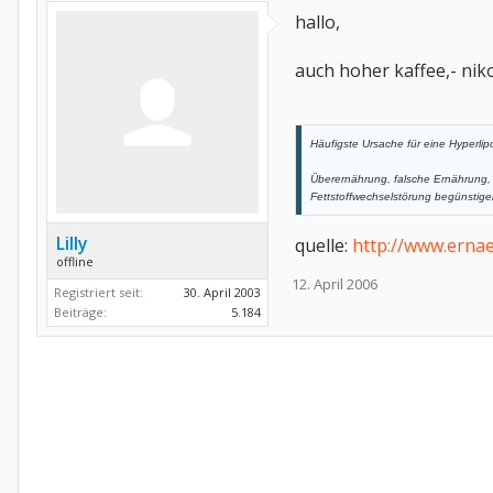
hallo,
auch hoher kaffee,- nik
Häufigste Ursache für eine Hyperlip
Überernährung, falsche Ernährung, 
Fettstoffwechselstörung begünstig
Lilly
quelle:
http://www.ernae
offline
12. April 2006
Registriert seit:
30. April 2003
Beiträge:
5.184