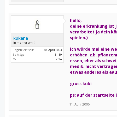
hallo,
deine erkrankung ist 
verarbeitet ja dein kö
spielen.)
kukana
in memoriam †
ich würde mal eine we
Registriert seit:
30. April 2003
erhöhen. z.b. pflanzen
Beiträge:
13.139
Ort:
Köln
essen, eher als schwei
medik. nicht vertrage
etwas anderes als aaus
gruss kuki
ps: auf der startseit
11. April 2006