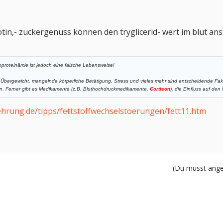
otin,- zuckergenuss können den tryglicerid- wert im blut ans
oproteinämie ist jedoch eine falsche Lebensweise!
Übergewicht, mangelnde körperliche Betätigung, Stress und vieles mehr sind entscheidende Fak
en. Ferner gibt es Medikamente (z.B. Bluthochdruckmedikamente,
Cortison
), die Einfluss auf den
hrung.de/tipps/fettstoffwechselstoerungen/fett11.htm
(Du musst angem