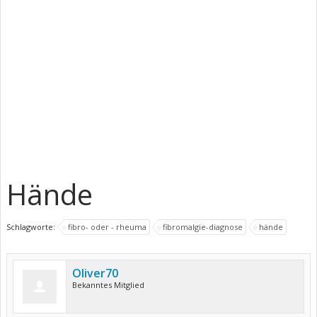
Hände
Schlagworte:
fibro- oder - rheuma
fibromalgie-diagnose
hände
Oliver70
Bekanntes Mitglied