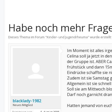
Habe noch mehr Frag
Dieses Thema im Forum "
Kinder- und Jugendrheuma
" wurde erstell
Im Moment ist alles irg
Celina soll ja jetzt in d
der Gruppe ist. ABER Ca.
frühstück und dann 15mi
Eindrücke schaffte sie n
Zudem ist sie Samstag g
Allgemein ist sie schnel
Soll sie am Mittwoch bl
Darf noch garnicht dran 
blacklady-1982
Hatten jemand von euc
Neues Mitglied
Registriert seit:
5. August 2008