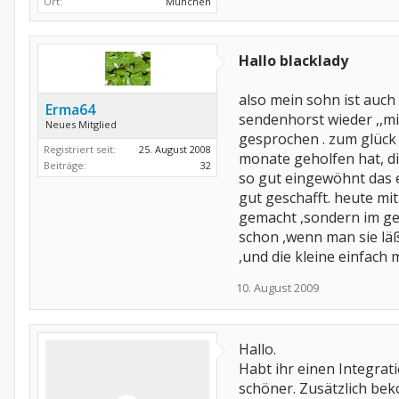
Ort:
München
Hallo blacklady
also mein sohn ist auc
Erma64
sendenhorst wieder ,,mi
Neues Mitglied
gesprochen . zum glück 
Registriert seit:
25. August 2008
monate geholfen hat, die
Beiträge:
32
so gut eingewöhnt das e
gut geschafft. heute mit
gemacht ,sondern im ge
schon ,wenn man sie läß
,und die kleine einfach 
10. August 2009
Hallo.
Habt ihr einen Integrati
schöner. Zusätzlich bek