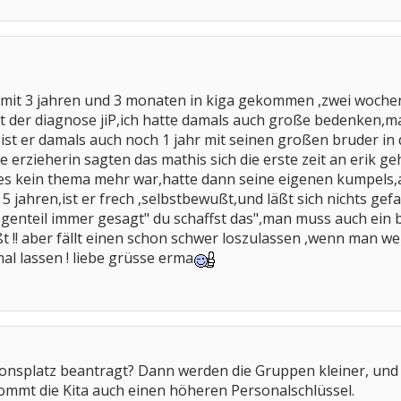
h mit 3 jahren und 3 monaten in kiga gekommen ,zwei wochen
t der diagnose jiP,ich hatte damals auch große bedenken,m
ist er damals auch noch 1 jahr mit seinen großen bruder in
 erzieherin sagten das mathis sich die erste zeit an erik ge
s kein thema mehr war,hatte dann seine eigenen kumpels,ab
 5 jahren,ist er frech ,selbstbewußt,und läßt sich nichts gef
genteil immer gesagt" du schaffst das",man muss auch ein
t !! aber fällt einen schon schwer loszulassen ,wenn man we
mal lassen ! liebe grüsse erma
onsplatz beantragt? Dann werden die Gruppen kleiner, und da
ommt die Kita auch einen höheren Personalschlüssel.