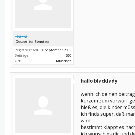
Daria
Gesperrter Benutzer
Registriert seit:
3. September 2008
Beiträge:
550
Ort:
München
hallo blacklady
wenn ich deinen beitrag
kurzem zum vorwurf gema
hieß es, die kinder müs
ich finds super, daß man
wird.
bestimmt klappt es nac
ich wünsch es dir und de