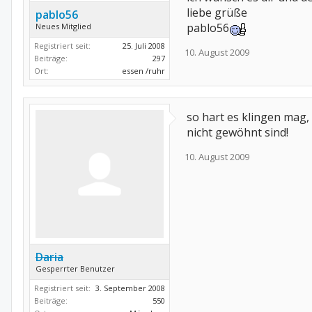
liebe grüße
pablo56
pablo56
Neues Mitglied
Registriert seit:
25. Juli 2008
10. August 2009
Beiträge:
297
Ort:
essen /ruhr
so hart es klingen mag,
nicht gewöhnt sind!
10. August 2009
Daria
Gesperrter Benutzer
Registriert seit:
3. September 2008
Beiträge:
550