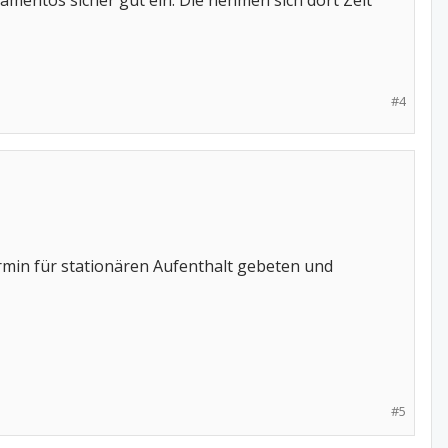
kamentös sicher gut ein. Die nehmen sich dort Zeit
#4
min für stationären Aufenthalt gebeten und
#5