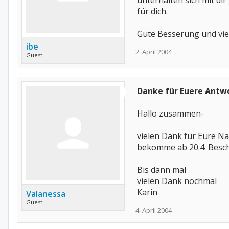
unterhalten sich mit di
für dich.
Gute Besserung und viel
ibe
2. April 2004
Guest
Danke für Euere Antw
Hallo zusammen-
vielen Dank für Eure N
bekomme ab 20.4. Besche
Bis dann mal
vielen Dank nochmal
Karin
Valanessa
Guest
4. April 2004