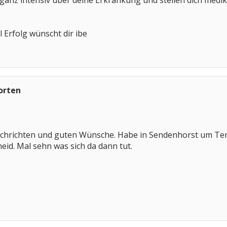
r ganz intensiv über deine Erkrankung und stellen dich medi
 Erfolg wünscht dir ibe
orten
achrichten und guten Wünsche. Habe in Sendenhorst um Ter
id. Mal sehn was sich da dann tut.