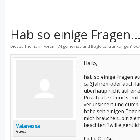
Hab so einige Fragen..
Dieses Thema im Forum "
Allgemeines und Begleiterkrankungen
" wu
Hallo,
hab so einige Fragen au
ca 3Jahren-oder auch l
überhaup nicht auf ein
Privatpatient und somi
verunsichert und durch 
habe seit einigen Tage
mich brauchen...bin zie
beachten..?will eigentl
Valanessa
Guest
Liebe Grüße