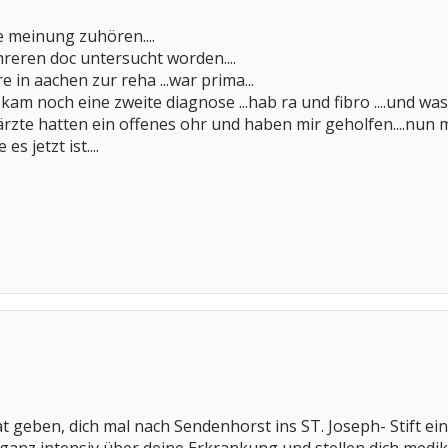
te meinung zuhören....
reren doc untersucht worden....
 in aachen zur reha ...war prima...
ekam noch eine zweite diagnose ...hab ra und fibro ....und was
 ärzte hatten ein offenes ohr und haben mir geholfen....nun
s jetzt ist....
t geben, dich mal nach Sendenhorst ins ST. Joseph- Stift ei