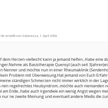
.
rde erstellt von
Valanessa
,
1. April 2004
.
f dem Herzen-vielleicht kann ja jemand helfen...Habe eine di
änger.Nehme als Basistherapie Quensyl (auch seit 3Jahren)e
en Nenner und möchte nun in einer Rheumaklinik (Sendenhors
t kein Problem mit Überweisung.Hat jemand von Euch Erfa
meine ständigen Schmerzen nicht immer wirklich in der Lag
n nen regelrechtes Heulsyndrom...möchte auch niemanden ne
ml am Ende...habe auch irgendwie ein wenig Angst wegen me
ich nur ne zweite Meinung und eventuell andere Medis die zu