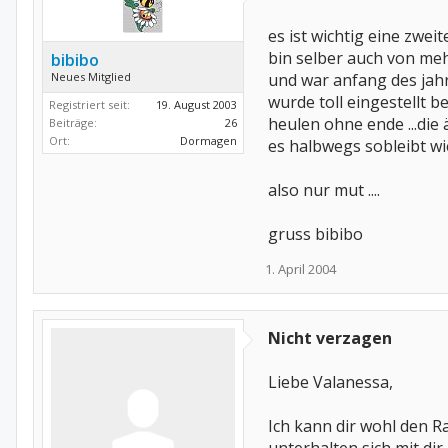
es ist wichtig eine zwei
bin selber auch von meh
bibibo
Neues Mitglied
und war anfang des jahre
wurde toll eingestellt b
Registriert seit:
19. August 2003
heulen ohne ende ...die
Beiträge:
26
Ort:
Dormagen
es halbwegs sobleibt wie e
also nur mut ....
gruss bibibo
1. April 2004
Nicht verzagen
Liebe Valanessa,
Ich kann dir wohl den Ra