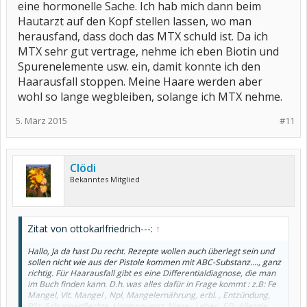
eine hormonelle Sache. Ich hab mich dann beim
Hautarzt auf den Kopf stellen lassen, wo man
herausfand, dass doch das MTX schuld ist. Da ich
MTX sehr gut vertrage, nehme ich eben Biotin und
Spurenelemente usw. ein, damit konnte ich den
Haarausfall stoppen. Meine Haare werden aber
wohl so lange wegbleiben, solange ich MTX nehme.
5. März 2015
#11
Clödi
Bekanntes Mitglied
Zitat von ottokarlfriedrich---:
↑
Hallo, Ja da hast Du recht. Rezepte wollen auch überlegt sein und
sollen nicht wie aus der Pistole kommen mit ABC-Substanz...., ganz
richtig. Für Haarausfall gibt es eine Differentialdiagnose, die man
im Buch finden kann. D.h. was alles dafür in Frage kommt : z.B: Fe
Mangel, Vit. Mangel , Npl, Mangelernährung, erbl. , Entzündung,
Pilz, Schuppenflechte, Hormonumst. Niere , Leber , SD, Allergie