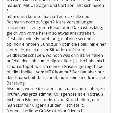
brauchbare Frisur aufweisen.
mauern. Mit Östrogen und Cortison läßt sich heilen
?
Womit habt Ihr gute Erfahrungen gemacht?
mhm dann könnte man ja Teufelskralle und
viele Grüße von der kleinen Eule
Rosmarin noch zufügen ? Klare Vorstellungen
führen meist zu guten Resultaten. Dazu ist es klug,
gleich von vorne herein so etwas anzustreben.
Deshalb meine Empfehlung, mal eine second
opinion einholen.... und zur Not in die Poliklinik einer
Uni. Viele, die in dieser Situation auf ihren
Geldbeutel schauen, wo noch was drin ist, verfallen
auf die Idee , ab zum Heilpraktiker. Ja , ich habe mich
schon ertappt, wie ich meinen Friseur gefragt habe,
ob die Übelkeit vom MTX kommt ? Der hat aber nur
den Haarschnitt berechnet, nicht seine medizinische
Beratung.
Also auf , würde ich raten , auf zu frischen Taten, zu
prüfen was jetzt stimmt. Kollagenose ist ein Strauß
nicht von Blumen sondern von Krankheiten , den
man sich nur ungern auf den Tisch stellt.
freundliche liebe Grüße ottokarlfriedrich