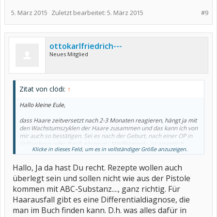
5. März 2015
Zuletzt bearbeitet:
5. März 2015
#9
ottokarlfriedrich---
Neues Mitglied
Zitat von clödi:
↑
Hallo kleine Eule,
dass Haare zeitversetzt nach 2-3 Monaten reagieren, hängt ja mit
den Wachstumszyklen der Haare zusammen und das kann ich von
mir auch so bestätigen. Sei es nach der Geburt, nach einer OP in
Vollnarkose oder durch ein neues Medikament - ist eigentlich
Klicke in dieses Feld, um es in vollständiger Größe anzuzeigen.
immer gleich.
Hallo, Ja da hast Du recht. Rezepte wollen auch
Die Frage ist doch: gab es so ein Ereignis bei dir oder ist es evtl.
erblich bedingter HA, der auch in Schüben verläuft? Oder hängt es
überlegt sein und sollen nicht wie aus der Pistole
doch mit dem Rheuma zusammen? Welche Diagnose hat denn der
kommen mit ABC-Substanz...., ganz richtig. Für
Hautarzt gestellt, wenn er dir Kortison und Östrogene gleichzeitig
verschreibt?
Haarausfall gibt es eine Differentialdiagnose, die
Ich behaupte mal: gar keine! Das sind nämlich meine Erfahrungen
man im Buch finden kann. D.h. was alles dafür in
zum Thema HA. Das Rezept für Biotin, Zink, oder irgendeine