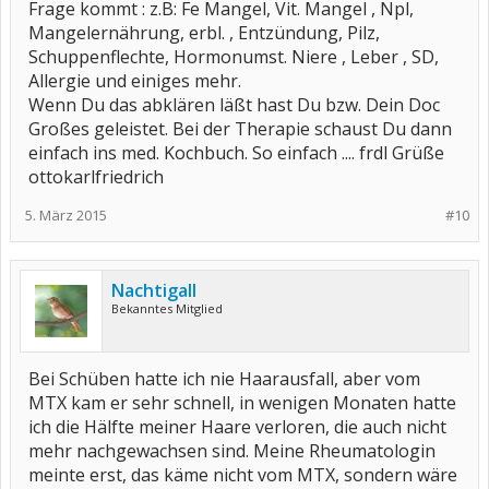
Frage kommt : z.B: Fe Mangel, Vit. Mangel , Npl,
Tinktur ist schon geschrieben, wenn du den HA gerade mal
ausgesprochen hast. Und deshalb hat bei mir auch noch nie
Mangelernährung, erbl. , Entzündung, Pilz,
irgendwas dauerhaft geholfen. Es wäre auch reine Glückssache,
Schuppenflechte, Hormonumst. Niere , Leber , SD,
wenn du mich fragst.
Allergie und einiges mehr.
Ich habe keine Kollagenose, sondern RA, reagiere aber seitdem auf
Wenn Du das abklären läßt hast Du bzw. Dein Doc
alles Mögliche mit HA. Und ich finde meine Frisur auch wirklich
Großes geleistet. Bei der Therapie schaust Du dann
nicht mehr brauchbar.
Deshalb wäre ich sehr froh, wenn hier der ultimative Tipp käme!
einfach ins med. Kochbuch. So einfach .... frdl Grüße
Wenn der HA anhält, sollte man die Schilddrüse und das
ottokarlfriedrich
Ferritin/Eisen mal beim Hausarzt checken lassen. Beides mögliche
Ursachen für diffusen HA.
5. März 2015
#10
Ich wünsche dir alles Gute für deine Therapie.
Lg Clödi
Nachtigall
Bekanntes Mitglied
Bei Schüben hatte ich nie Haarausfall, aber vom
MTX kam er sehr schnell, in wenigen Monaten hatte
ich die Hälfte meiner Haare verloren, die auch nicht
mehr nachgewachsen sind. Meine Rheumatologin
meinte erst, das käme nicht vom MTX, sondern wäre