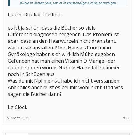
Klicke in dieses Feld, um es in vollständiger Größe anzuzeigen.
und einiges mehr.
Wenn Du das abklären läßt hast Du bzw. Dein Doc Großes
Lieber Ottokarlfriedrich,
geleistet. Bei der Therapie schaust Du dann einfach ins med.
Kochbuch. So einfach .... frdl Grüße ottokarlfriedrich
es ist ja schön, dass die Bücher so viele
Differentialdiagnosen hergeben. Das Problem ist
aber, dass an den Haarwurzeln nicht dran steht,
warum sie ausfallen. Mein Hausarzt und mein
Gynäkologe haben sich wirklich Mühe gegeben.
Gefunden hat man einen Vitamin D Mangel, der
dann behoben wurde. Nur die Haare fallen immer
noch in Schüben aus.
Was du mit Npl meinst, habe ich nicht verstanden.
Aber alles andere ist es bei mir wohl nicht. Und was
sagen die Bücher dann?
Lg Clödi.
5. März 2015
#12