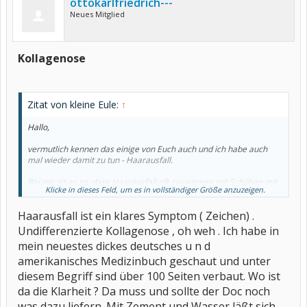
ottokarlfriedrich---
Neues Mitglied
Kollagenose
Zitat von kleine Eule:
↑
Hallo,
vermutlich kennen das einige von Euch auch und ich habe auch
mal wieder damit zu tun - Haarausfall.
Bei mir ist es so, dass Haarausfall oft zusammen mit Schüben mit
Klicke in dieses Feld, um es in vollständiger Größe anzuzeigen.
auftritt. Habe eine undifferenzierte Kollagenose.
Haarausfall ist ein klares Symptom ( Zeichen) .
Nun meinte der Hautarzt zu mir, dass der Haarausfall auf einem
Ereignis vor 2-3 Monaten zurück zu frühren sein müsse, da
Undifferenzierte Kollagenose , oh weh . Ich habe in
typischerweise so lange nach einer Krankheit die Haare verstärkt
mein neuestes dickes deutsches u n d
ausfallen. Das entspricht aber nicht meiner Wahrnehmung.
amerikanisches Medizinbuch geschaut und unter
Wie ist es bei Euch?
diesem Begriff sind über 100 Seiten verbaut. Wo ist
da die Klarheit ? Da muss und sollte der Doc noch
Habe eine Tinktur mit Cortison und Östrogen bekommen und
hoffe, dass es hilft und den Haarausfall stoppt. Frau möchte ja eine
was dazu liefern. Mit Zement und Wasser läßt sich